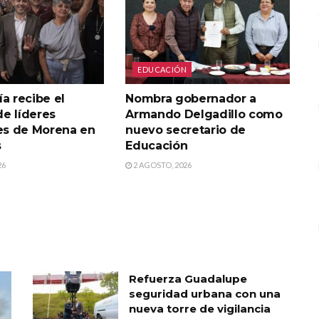
EDUCACIÓN
ía recibe el
Nombra gobernador a
de líderes
Armando Delgadillo como
es de Morena en
nuevo secretario de
s
Educación
26
2 AGOSTO, 2026
Refuerza Guadalupe
seguridad urbana con una
nueva torre de vigilancia