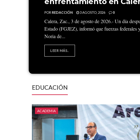
enfrentamiento en Cale
POR
REDACCIÓN
3 AGOSTO, 2026
0
Calera, Zac., 3 de agosto de 2026.- Un día despué
Estado (FGJEZ), informó que fuerzas federales y
Noria de...
LEER MÁS..
EDUCACIÓN
ACADEMIA