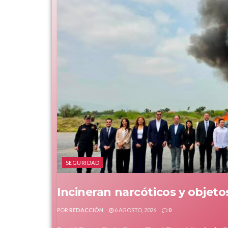
SEGURIDAD
Incineran narcóticos y objeto
POR
REDACCIÓN
6 AGOSTO, 2026
0