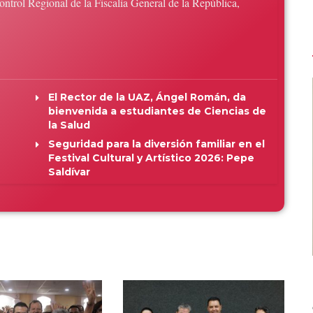
ntrol Regional de la Fiscalía General de la República,
El Rector de la UAZ, Ángel Román, da
bienvenida a estudiantes de Ciencias de
la Salud
Seguridad para la diversión familiar en el
Festival Cultural y Artístico 2026: Pepe
Saldívar