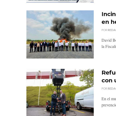
Inci
en h
POR
REDA
David Bo
la Fiscal
Refu
con 
POR
REDA
En el mu
prevenci