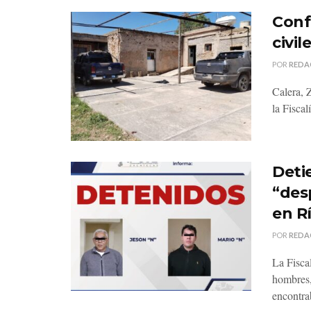
Conf
civi
POR
REDA
Calera, 
la Fiscal
Deti
“des
en R
POR
REDA
La Fisca
hombres,
encontra