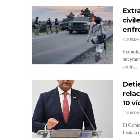
Extr
civi
enfr
POR
REDA
Extraofi
integrant
contra...
Deti
rela
10 v
POR
REDA
El Gobie
Justicia