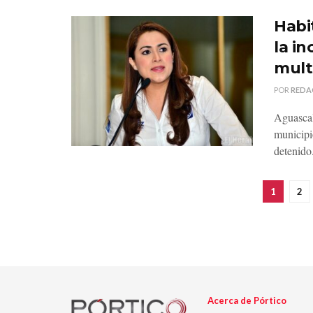
Habi
la i
mult
POR
REDA
Aguascal
municipi
detenido.
1
2
Acerca de Pórtico