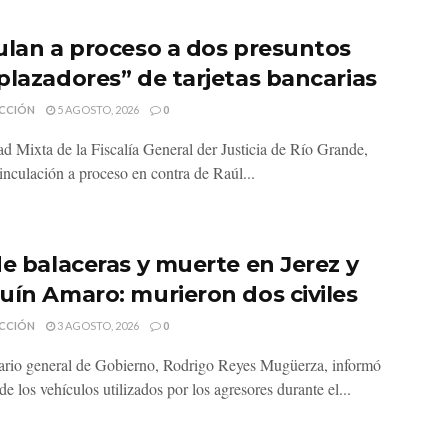
ulan a proceso a dos presuntos
plazadores” de tarjetas bancarias
CCIÓN
5 AGOSTO, 2026
0
d Mixta de la Fiscalía General der Justicia de Río Grande,
inculación a proceso en contra de Raúl...
de balaceras y muerte en Jerez y
uín Amaro: murieron dos civiles
CCIÓN
3 AGOSTO, 2026
0
tario general de Gobierno, Rodrigo Reyes Mugüerza, informó
e los vehículos utilizados por los agresores durante el...