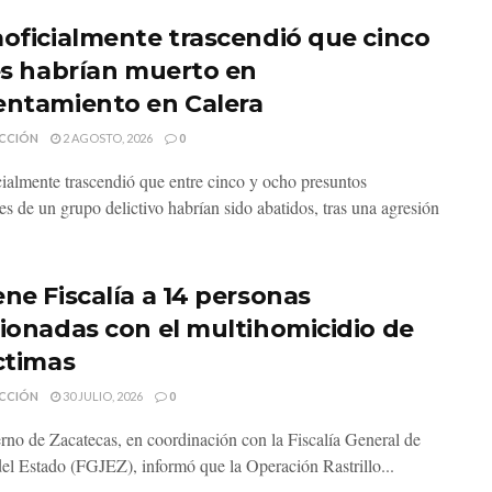
aoficialmente trascendió que cinco
les habrían muerto en
entamiento en Calera
CCIÓN
2 AGOSTO, 2026
0
cialmente trascendió que entre cinco y ocho presuntos
es de un grupo delictivo habrían sido abatidos, tras una agresión
ene Fiscalía a 14 personas
cionadas con el multihomicidio de
íctimas
CCIÓN
30 JULIO, 2026
0
rno de Zacatecas, en coordinación con la Fiscalía General de
 del Estado (FGJEZ), informó que la Operación Rastrillo...