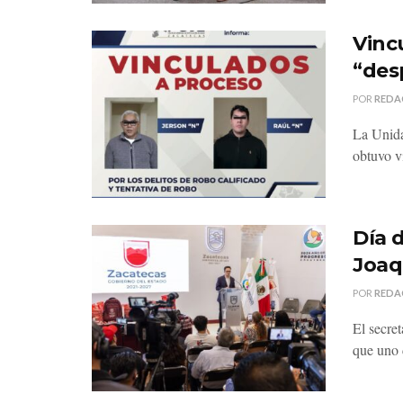
Vinc
“des
POR
REDA
La Unida
obtuvo v
Día 
Joaq
POR
REDA
El secre
que uno d