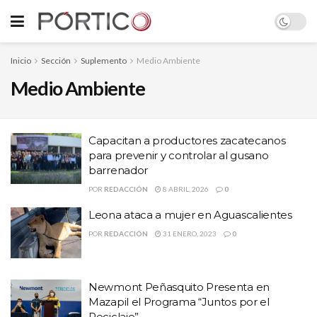
Inicio
Sección
Suplemento
Medio Ambiente
Medio Ambiente
Capacitan a productores zacatecanos
para prevenir y controlar al gusano
barrenador
POR
REDACCIÓN
8 ABRIL, 2026
0
Leona ataca a mujer en Aguascalientes
POR
REDACCIÓN
31 ENERO, 2023
0
Newmont Peñasquito Presenta en
Mazapil el Programa “Juntos por el
Reciclaje”.