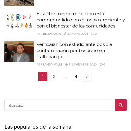
El sector minero mexicano está
comprometido con el medio ambiente y
con el bienestar de las comunidades
POR
REDACCIÓN
20 MAYO, 2021
0
Verificarán con estudio ante posible
contaminación por basurero en
Tlaltenango
POR
LANDY VALLE
9 NOVIEMBRE, 2020
0
1
2
…
4
Las populares de la semana