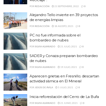
POR
REDACCIÓN
21 SEPTIEMBRE, 2022
0
Alejandro Tello invierte en 39 proyectos
de energías limpias
POR
REDACCIÓN
18 AGOSTO, 2021
0
PC no fue informada sobre el
bombardeo de nubes
POR
SILVIA ALVARADO
21 JULIO, 2021
0
SADER y Conaza preparan bombardeo
de nubes
POR
SILVIA ALVARADO
19 JULIO, 2021
0
Aparecen grietas en Fresnillo; descartan
actividad sísmica en El Mineral
POR
JESÚS DE ÁVILA
5 JULIO, 2021
0
Inicia reforestación del Cerro de La Bufa
POR
SILVIA ALVARADO
21 JUNIO, 2021
0