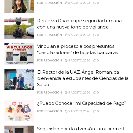
POR
REDACCIÓN
6 AGOSTO, 2026
0
Refuerza Guadalupe seguridad urbana
con una nueva torre de vigilancia
POR
REDACCIÓN
5 AGOSTO, 2026
0
Vinculan a proceso a dos presuntos
“desplazadores” de tarjetas bancarias
POR
REDACCIÓN
5 AGOSTO, 2026
0
El Rector de la UAZ, Ángel Román, da
bienvenida a estudiantes de Ciencias de la
Salud
POR
REDACCIÓN
5 AGOSTO, 2026
0
¿Puedo Conocer mi Capacidad de Pago?
POR
REDACCIÓN
5 AGOSTO, 2026
0
Seguridad para la diversión familiar en el