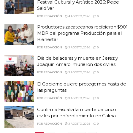
Festival Cultural y Artístico 2026: Pepe
Saldívar
POR
REDACCIÓN
4 AGOSTO, 2026
0
Productores zacatecanos recibieron $901
MDP del programa Producción para el
Bienestar
POR
REDACCIÓN
3 AGOSTO, 2026
0
Día de balaceras y muerte en Jerez y
Joaquín Amaro: murieron dos civiles
POR
REDACCIÓN
3 AGOSTO, 2026
0
El Gobierno quiere protegernos hasta de
las preguntas
POR
REDACCIÓN
3 AGOSTO, 2026
0
Confirma Fiscalía la muerte de cinco
civiles por enfrentamiento en Calera
POR
REDACCIÓN
3 AGOSTO, 2026
0