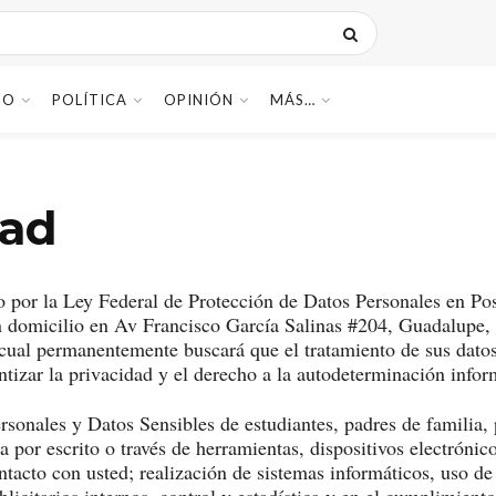
DO
POLÍTICA
OPINIÓN
MÁS…
dad
 por la Ley Federal de Protección de Datos Personales en Pos
 domicilio en Av Francisco García Salinas #204, Guadalupe, Z
 cual permanentemente buscará que el tratamiento de sus datos
ntizar la privacidad y el derecho a la autodeterminación infor
rsonales y Datos Sensibles de estudiantes, padres de familia,
por escrito o través de herramientas, dispositivos electrónicos
ntacto con usted; realización de sistemas informáticos, uso de
blicitarios internos, control y estadística y en el cumplimien