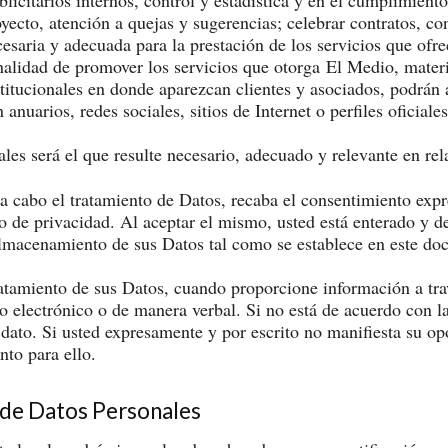
oyecto, atención a quejas y sugerencias; celebrar contratos, co
aria y adecuada para la prestación de los servicios que ofrec
alidad de promover los servicios que otorga El Medio, materia
itucionales en donde aparezcan clientes y asociados, podrán a
anuarios, redes sociales, sitios de Internet o perfiles oficial
les será el que resulte necesario, adecuado y relevante en re
 cabo el tratamiento de Datos, recaba el consentimiento expres
so de privacidad. Al aceptar el mismo, usted está enterado y d
 almacenamiento de sus Datos tal como se establece en este d
atamiento de sus Datos, cuando proporcione información a trav
 electrónico o de manera verbal. Si no está de acuerdo con la 
ato. Si usted expresamente y por escrito no manifiesta su opo
nto para ello.
 de Datos Personales