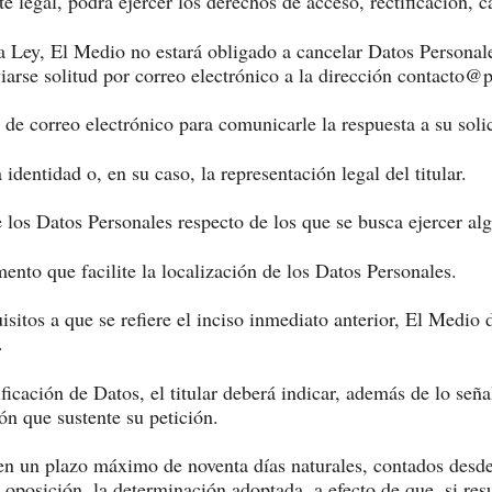
te legal, podrá ejercer los derechos de acceso, rectificación, 
a Ley, El Medio no estará obligado a cancelar Datos Personales
iarse solitud por correo electrónico a la dirección contacto@
n de correo electrónico para comunicarle la respuesta a su soli
dentidad o, en su caso, la representación legal del titular.
de los Datos Personales respecto de los que se busca ejercer a
nto que facilite la localización de los Datos Personales.
itos a que se refiere el inciso inmediato anterior, El Medio da
.
tificación de Datos, el titular deberá indicar, además de lo se
ón que sustente su petición.
en un plazo máximo de noventa días naturales, contados desde 
u oposición, la determinación adoptada, a efecto de que, si re