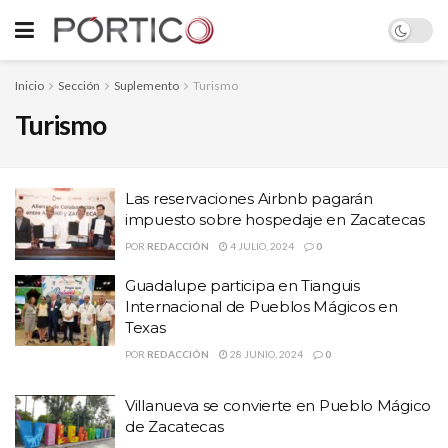
Inicio
Sección
Suplemento
Turismo
Turismo
Las reservaciones Airbnb pagarán
impuesto sobre hospedaje en Zacatecas
POR
REDACCIÓN
4 JULIO, 2024
0
Guadalupe participa en Tianguis
Internacional de Pueblos Mágicos en
Texas
POR
REDACCIÓN
28 JUNIO, 2024
0
Villanueva se convierte en Pueblo Mágico
de Zacatecas