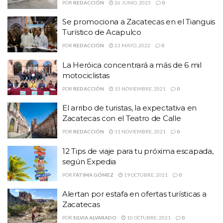
POR
REDACCIÓN
26 JUNIO, 2023
0
Se promociona a Zacatecas en el Tianguis
Turístico de Acapulco
POR
REDACCIÓN
23 MAYO, 2022
0
La Heróica concentrará a más de 6 mil
motociclistas
POR
REDACCIÓN
15 NOVIEMBRE, 2021
0
El arribo de turistas, la expectativa en
Zacatecas con el Teatro de Calle
POR
REDACCIÓN
11 NOVIEMBRE, 2021
0
12 Tips de viaje para tu próxima escapada,
según Expedia
POR
FÁTIMA GÓMEZ
19 OCTUBRE, 2021
0
Alertan por estafa en ofertas turísticas a
Zacatecas
POR
SILVIA ALVARADO
10 OCTUBRE, 2021
0