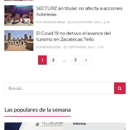
SECTURZ sin titular; no afecta a acciones
hoteleras
POR
JESÚS DE ÁVILA
24 SEPTIEMBRE, 2021
0
El Covid 19 no detuvo el avance del
turismo en Zacatecas: Tello
POR
REDACCIÓN
2 SEPTIEMBRE, 2021
0
1
2
…
7
Las populares de la semana