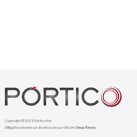
Copyright © 2021 Pórtico Mx
OR
gullosamente un diseño y desarrollo de
Omar Reyes