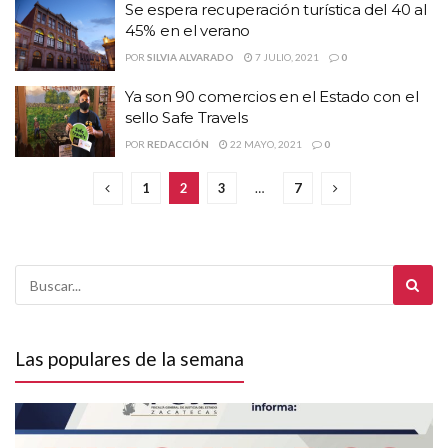
Se espera recuperación turística del 40 al
45% en el verano
POR
SILVIA ALVARADO
7 JULIO, 2021
0
Ya son 90 comercios en el Estado con el
sello Safe Travels
POR
REDACCIÓN
22 MAYO, 2021
0
1
2
3
…
7
Las populares de la semana