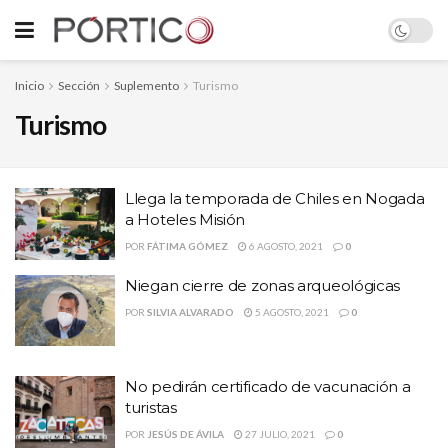
Inicio
Sección
Suplemento
Turismo
Turismo
Llega la temporada de Chiles en Nogada
a Hoteles Misión
POR
FÁTIMA GÓMEZ
6 AGOSTO, 2021
0
Niegan cierre de zonas arqueológicas
POR
SILVIA ALVARADO
5 AGOSTO, 2021
0
No pedirán certificado de vacunación a
turistas
POR
JESÚS DE ÁVILA
27 JULIO, 2021
0