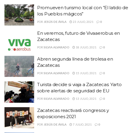
Promueven turismo local con “El latido de
los Pueblos mágicos”
POR
JESÚS DE ÁVILA
23 JULIO, 2021
0
En veremos, futuro de Vivaaerobus en
Zacatecas
POR
SILVIA ALVARADO
18 JULIO, 2021
0
Abren segunda línea de tirolesa en
Zacatecas
POR
SILVIA ALVARADO
15 JULIO, 2021
0
Turista decide si viaja a Zacatecas: Yarto
sobre alertas de seguridad de EU
POR
SILVIA ALVARADO
13 JULIO, 2021
0
Zacatecas reactivará congresos y
exposiciones 2021
POR
JESÚS DE ÁVILA
7 JULIO, 2021
0