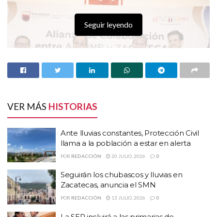
Seguir leyendo
VER MÁS
HISTORIAS
Ante lluvias constantes, Protección Civil
llama a la población a estar en alerta
POR
REDACCIÓN
20 JULIO, 2026
0
HISTORIAS
RELACIONADAS
Seguirán los chubascos y lluvias en
Zacatecas, anuncia el SMN
Ante lluvias constantes, Protección Civil llama a
la población a estar en alerta
POR
REDACCIÓN
13 JULIO, 2026
0
Seguirán los chubascos y lluvias en Zacatecas,
La SEP incluirá a las primarias de