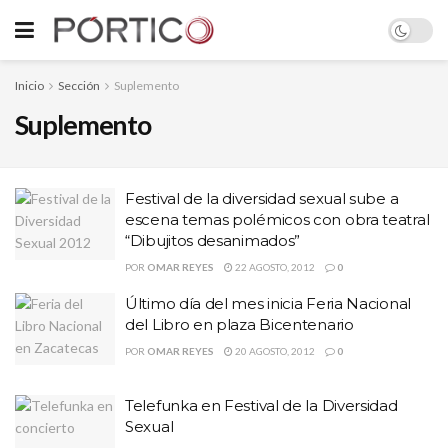
Inicio
Sección
Suplemento
Suplemento
Festival de la diversidad sexual sube a
escena temas polémicos con obra teatral
“Dibujitos desanimados”
POR
OMAR REYES
22 AGOSTO, 2012
0
Último día del mes inicia Feria Nacional
del Libro en plaza Bicentenario
POR
OMAR REYES
20 AGOSTO, 2012
0
Telefunka en Festival de la Diversidad
Sexual