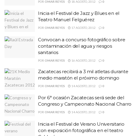
POR
OMAR REYES
18 AGOSTO, 2012
0
Inicia el Festival de Jazz y Blues en el
Teatro Manuel Felguérez
POR
OMAR REYES
17 AGOSTO, 2012
0
Convocan a concurso fotográfico sobre
contaminación del agua y riesgos
sanitarios
POR
OMAR REYES
16 AGOSTO, 2012
0
Zacatecas recibirá a 3 mil atletas durante
medio maratón el próximo domingo
POR
OMAR REYES
14 AGOSTO, 2012
0
Por 6° ocasión Zacatecas será sede del
Congreso y Campeonato Nacional Charro
POR
OMAR REYES
14 AGOSTO, 2012
0
Inicia el Festival de Verano Universitario
con exposición fotográfica en el teatro