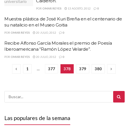
Calderón.
POR
OMAR REYES
13 AGOSTO, 2012
0
Muestra plástica de José Kuri Breña en el centenario de
su natalicio en el Museo Goitia
POR
OMAR REYES
20 JULIO, 2012
0
Recibe Alfonso García Morales el premio de Poesía
Iberoamericana “Ramón López Velarde”.
POR
OMAR REYES
20 JULIO, 2012
0
1
…
377
378
379
380
Las populares de la semana