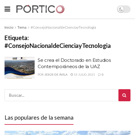
Inicio
Tema
#ConsejoNacionaldeCienciayTecnologia
Etiqueta:
#ConsejoNacionaldeCienciayTecnologia
Se crea el Doctorado en Estudios
Contemporáneos de la UAZ
POR
JESÚS DE ÁVILA
15 JULIO, 2021
0
Las populares de la semana