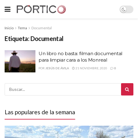
Inicio
Tema
Documental
Etiqueta:
Documental
Un libro no basta: filman documental
para limpiar cara a los Monreal
POR
JESÚS DE ÁVILA
21 NOVIEMBRE, 2020
0
Las populares de la semana