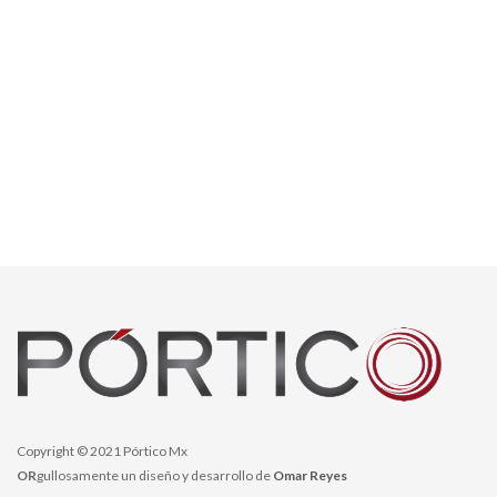
Copyright © 2021 Pórtico Mx
OR
gullosamente un diseño y desarrollo de
Omar Reyes