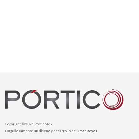
Copyright © 2021 Pórtico Mx
OR
gullosamente un diseño y desarrollo de
Omar Reyes