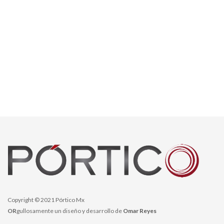
Copyright © 2021 Pórtico Mx
OR
gullosamente un diseño y desarrollo de
Omar Reyes