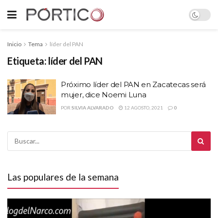
Inicio
Tema
líder del PAN
Etiqueta:
líder del PAN
Próximo líder del PAN en Zacatecas será
mujer, dice Noemi Luna
POR
SILVIA ALVARADO
12 AGOSTO, 2021
0
Las populares de la semana