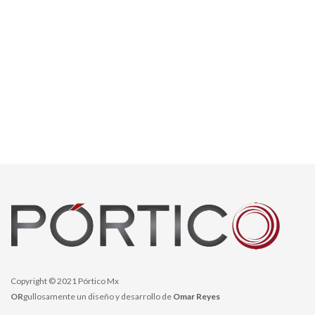
Copyright © 2021 Pórtico Mx
OR
gullosamente un diseño y desarrollo de
Omar Reyes