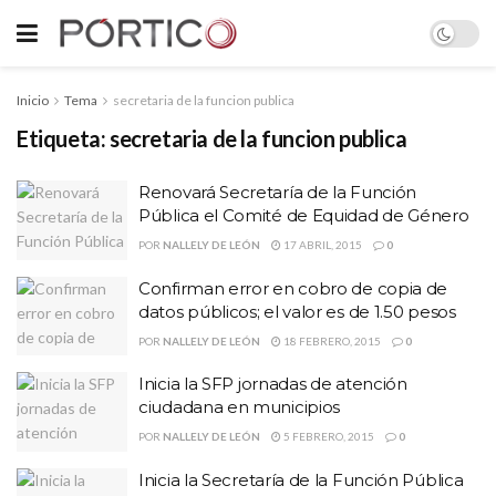
Inicio
Tema
secretaria de la funcion publica
Etiqueta:
secretaria de la funcion publica
Renovará Secretaría de la Función
POR
NALLELY DE LEÓN
17 ABRIL, 2015
0
Confirman error en cobro de copia de
datos públicos; el valor es de 1.50 pesos
POR
NALLELY DE LEÓN
18 FEBRERO, 2015
0
Inicia la SFP jornadas de atención
ciudadana en municipios
POR
NALLELY DE LEÓN
5 FEBRERO, 2015
0
Inicia la Secretaría de la Función Pública