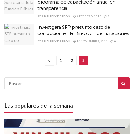
programa de capacitación anual en
POR
NALLELY DE LEÓN
4 FEBRERO, 2015
0
Investigará SFP presunto caso de
POR
NALLELY DE LEÓN
14 NOVIEMBRE, 2014
0
1
2
3
Las populares de la semana