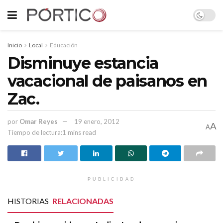
Inicio
Local
Educación
Disminuye estancia
vacacional de paisanos en
Zac.
por
Omar Reyes
19 enero, 2012
A
A
Tiempo de lectura:1 mins read
PUBLICIDAD
HISTORIAS
RELACIONADAS