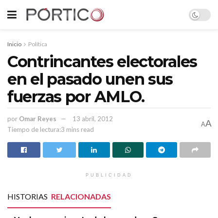
Inicio
Política
Contrincantes electorales
en el pasado unen sus
fuerzas por AMLO.
por
Omar Reyes
13 abril, 2012
A
A
Tiempo de lectura:3 mins read
PUBLICIDAD
HISTORIAS
RELACIONADAS