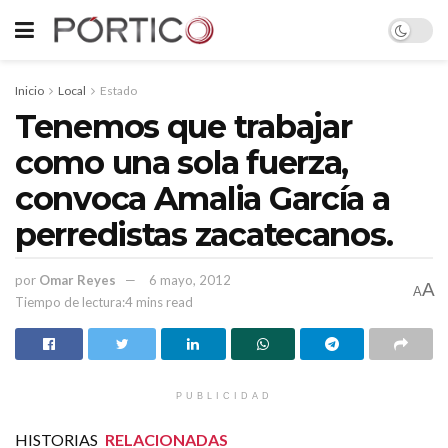
Inicio
Local
Estado
Tenemos que trabajar
como una sola fuerza,
convoca Amalia García a
perredistas zacatecanos.
por
Omar Reyes
6 mayo, 2012
A
A
Tiempo de lectura:4 mins read
PUBLICIDAD
HISTORIAS
RELACIONADAS