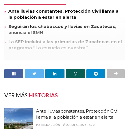
Ante lluvias constantes, Protección Civil llama a
la población a estar en alerta
Seguirán los chubascos y lluvias en Zacatecas,
anuncia el SMN
La SEP incluirá a las primarias de Zacatecas en el
programa “La escuela es nuestra”
La ex gobernadora Amalia García Medina exhortó a los
militantes, dirigentes perredistas y simpatizantes a ir en
unidad, “tenemos que poner el acento en la unidad, tenemos
que trabajar como una sola fuerza”,
VER MÁS
HISTORIAS
En la celebración del 23 aniversario del Partido de la Revolución
Democrática García Medina argumentó que “nos unen visiones,
Ante lluvias constantes, Protección Civil
sueños, ideales y convicciones, queremos un país diferente, pero
llama a la población a estar en alerta
no con cualquier tipo de rumbo, lo que nos caracteriza es la visión
POR
REDACCIÓN
20 JULIO, 2026
0
de donde debe ir una sociedad más justa e igualitaria”.