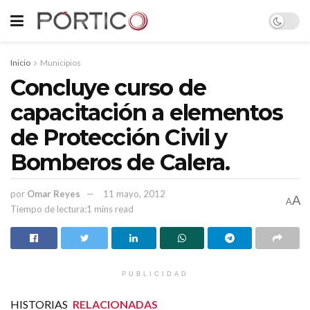
Inicio
Municipios
Concluye curso de
capacitación a elementos
de Protección Civil y
Bomberos de Calera.
por
Omar Reyes
11 mayo, 2012
A
A
Tiempo de lectura:1 mins read
PUBLICIDAD
HISTORIAS
RELACIONADAS