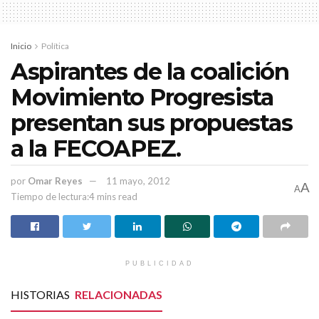
Además la Unidad Municipal de Protección Civil y Bomberos
de Calera, brinda apoyo a los municipios de Enrique Estrada y
Inicio
Política
Morelos ya que ellos no cuentan con este servicio.
Aspirantes de la coalición
Movimiento Progresista
presentan sus propuestas
a la FECOAPEZ.
por
Omar Reyes
11 mayo, 2012
A
A
Tiempo de lectura:4 mins read
PUBLICIDAD
HISTORIAS
RELACIONADAS