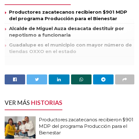
Productores zacatecanos recibieron $901 MDP
del programa Producción para el Bienestar
Alcalde de Miguel Auza desacata destituir por
nepotismo a funcionaria
Guadalupe es el municipio con mayor número de
tiendas OXXO en el estado
Ante la incidencia de accidentes automovilísticos que se
registran en el municipio de Calera de Víctor Rosales, Zac., y
también debido a las altas temperaturas que se presentan, la
Unidad Municipal de Protección Civil y Bomberos, recibió un
curso de capacitación para que puedan dar un mejor servicio,
VER MÁS
HISTORIAS
al concluir el adiestramiento fueron reconocidos mediante la
entrega de una constancia que acredita su preparación.
Productores zacatecanos recibieron $901
MDP del programa Producción para el
Javier Saucedo Ramírez, coordinador de la Unidad de
Bienestar