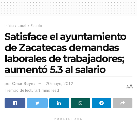
Inicio
Local
Estado
Satisface el ayuntamiento
de Zacatecas demandas
laborales de trabajadores;
aumentó 5.3 al salario
por
Omar Reyes
20 mayo, 2012
A
A
Tiempo de lectura:1 mins read
PUBLICIDAD
HISTORIAS
RELACIONADAS