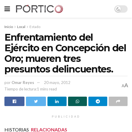
Inicio
Local
Estado
Enfrentamiento del
Ejército en Concepción del
Oro; mueren tres
presuntos delincuentes.
por
Omar Reyes
20 mayo, 2012
A
A
Tiempo de lectura:1 mins read
PUBLICIDAD
HISTORIAS
RELACIONADAS