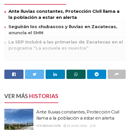
Ante lluvias constantes, Protección Civil llama a
la población a estar en alerta
Seguirán los chubascos y lluvias en Zacatecas,
anuncia el SMN
La SEP incluirá a las primarias de Zacatecas en el
programa “La escuela es nuestra”
Tres presuntos integrantes de la delincuencia organizada
perdieron la vida, tras sostener un enfrentamiento armado
con elementos adscritos al 52 Batallón de Infantería, todo
derivó de un operativo de vigilancia por las fuerzas
castrenses en el municipio de Concepción del Oro.
VER MÁS
HISTORIAS
El hecho fue confirmado por autoridades federales, quienes
detallaron a Pórtico On Line, que este sábado elementos del
Ante lluvias constantes, Protección Civil
Ejército Mexicano, sostuvieron un enfrentamiento armado
llama a la población a estar en alerta
contra un grupo de sujetos presuntamente miembros de una
POR
REDACCIÓN
20 JULIO, 2026
0