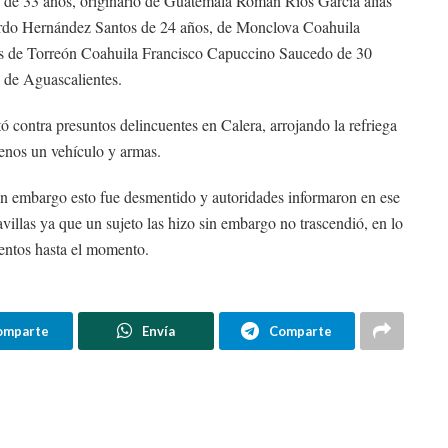
 de 33 años, originario de Guatemala Román Ríos García alías
rdo Hernández Santos de 24 años, de Monclova Coahuila
os de Torreón Coahuila Francisco Capuccino Saucedo de 30
de Aguascalientes.
tó contra presuntos delincuentes en Calera, arrojando la refriega
enos un vehículo y armas.
sin embargo esto fue desmentido y autoridades informaron en ese
illas ya que un sujeto las hizo sin embargo no trascendió, en lo
lentos hasta el momento.
omparte
Envía
Comparte