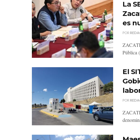
La SE
Zaca
es n
POR
REDA
ZACATECA
Pública 
El S
Gobi
labo
POR
REDA
ZACATECA
denomina
Maes