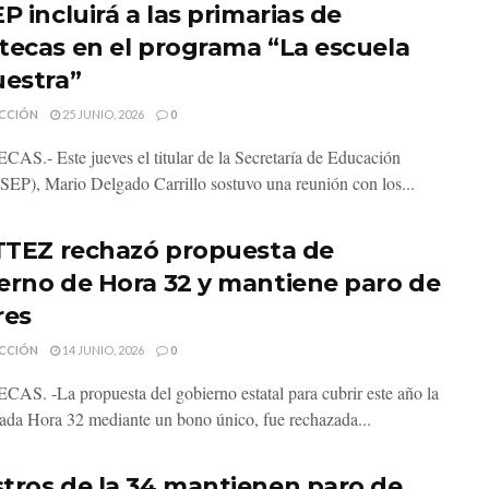
P incluirá a las primarias de
tecas en el programa “La escuela
uestra”
CCIÓN
25 JUNIO, 2026
0
S.- Este jueves el titular de la Secretaría de Educación
(SEP), Mario Delgado Carrillo sostuvo una reunión con los...
ITTEZ rechazó propuesta de
erno de Hora 32 y mantiene paro de
res
CCIÓN
14 JUNIO, 2026
0
S. -La propuesta del gobierno estatal para cubrir este año la
da Hora 32 mediante un bono único, fue rechazada...
tros de la 34 mantienen paro de