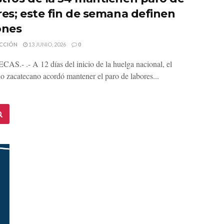
res; este fin de semana definen
ones
CCIÓN
13 JUNIO, 2026
0
S.- .- A 12 días del inicio de la huelga nacional, el
io zacatecano acordó mantener el paro de labores...