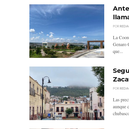
Ante 
llama
POR
REDA
La Coord
Genaro C
que...
Segu
Zaca
POR
REDA
Las prec
aunque c
chubasco