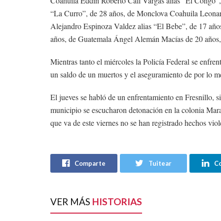
Coahuila Eddin Roberto Call Vargas alías “El Congo”,
“La Curro”, de 28 años, de Monclova Coahuila Leona
Alejandro Espinoza Valdez alias “El Bebe”, de 17 añ
años, de Guatemala Ángel Alemán Macías de 20 años, 
Mientras tanto el miércoles la Policía Federal se enfren
un saldo de un muertos y el aseguramiento de por lo m
El jueves se habló de un enfrentamiento en Fresnillo, 
municipio se escucharon detonación en la colonia Marav
que va de este viernes no se han registrado hechos vio
Comparte
Tuitear
C
VER MÁS
HISTORIAS