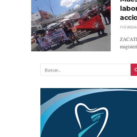
labo
acci
POR
REDA
ZACATECA
magister