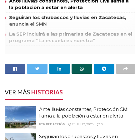
Ante lluvias constantes, Protección Civil llama a
la población a estar en alerta
Seguirán los chubascos y lluvias en Zacatecas,
anuncia el SMN
La SEP incluirá a las primarias de Zacatecas en el
programa “La escuela es nuestra”
La Dirección de Transporte, Tránsito y Vialidad (DTTyV)
informó que este domingo 27 de mayo se aplicará un
dispositivo vial, que contempla el cierre de la circulación
vehicular en diversas calles del centro histórico capitalino.
VER MÁS
HISTORIAS
Esta corporación recibió por escrito una solicitud para
implementar este operativo, la que será atendida como en
Ante lluvias constantes, Protección Civil
todos los casos lo hace.
llama a la población a estar en alerta
POR
REDACCIÓN
20 JULIO, 2026
0
Por tal motivo, la dependencia estatal solicita a la ciudadanía
Seguirán los chubascos y lluvias en
en general y especialmente a los automovilistas, que tomen