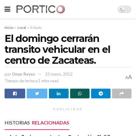
Inicio
Local
Estado
El domingo cerrarán
transito vehicular en el
centro de Zacateas.
por
Omar Reyes
25 mayo, 2012
A
A
Tiempo de lectura:1 mins read
PUBLICIDAD
HISTORIAS
RELACIONADAS