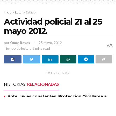
calles Aldama y Arroyo de la Plata, así como el callejón del
Lazo.
Inicio
Local
Estado
Actividad policial 21 al 25
mayo 2012.
por
Omar Reyes
25 mayo, 2012
A
A
Tiempo de lectura:2 mins read
PUBLICIDAD
HISTORIAS
RELACIONADAS
Ante lluvias constantes, Protección Civil llama a
la población a estar en alerta
Seguirán los chubascos y lluvias en Zacatecas,
anuncia el SMN