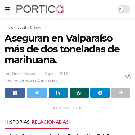
Inicio
Local
Estado
Aseguran en Valparaíso
más de dos toneladas de
marihuana.
por
Omar Reyes
2 junio, 2012
A
A
Tiempo de lectura:1 mins read
PUBLICIDAD
HISTORIAS
RELACIONADAS