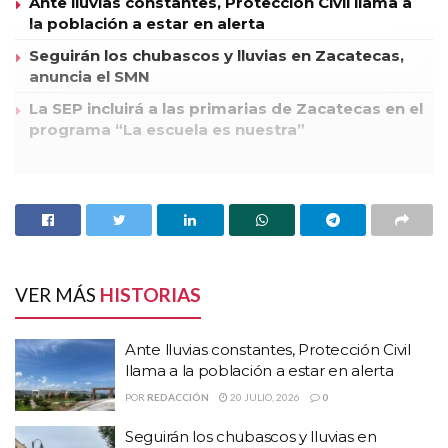
Ante lluvias constantes, Protección Civil llama a
la población a estar en alerta
Seguirán los chubascos y lluvias en Zacatecas,
anuncia el SMN
La SEP incluirá a las primarias de Zacatecas en el
programa “La escuela es nuestra”
De acuerdo con información federal, un grupo de sujetos
integrantes de la delincuencia
organizada transportaban una importante cantidad de droga
y armas al municipio de
VER MÁS
HISTORIAS
Valparaíso, sin embargo a la altura de la comunidad de Lobatos en
esa localidad, se
Ante lluvias constantes, Protección Civil
dieron cuenta de que efectivos militares realizaban un recorrido,
llama a la población a estar en alerta
por lo que huyeron
POR
REDACCIÓN
20 JULIO, 2026
0
abandonando la mercancía y las armas.
Seguirán los chubascos y lluvias en