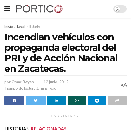
Inicio
Local
Estado
Incendian vehículos con
propaganda electoral del
PRI y de Acción Nacional
en Zacatecas.
por
Omar Reyes
12 junio, 2012
A
A
Tiempo de lectura:1 mins read
PUBLICIDAD
HISTORIAS
RELACIONADAS