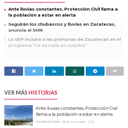
Ante lluvias constantes, Protección Civil llama a
la población a estar en alerta
Seguirán los chubascos y lluvias en Zacatecas,
anuncia el SMN
La SEP incluirá a las primarias de Zacatecas en el
programa “La escuela es nuestra”
Concluyó el Diplomado en Prevención Social de la Violencia y
de la Delincuencia con Perspectiva de Género, que cursaron
105 funcionarios públicos del municipio de Zacatecas, como
parte de las acciones de capacitación que comprende el
Subsemun.
VER MÁS
HISTORIAS
El secretario de Gobierno, Juan Antonio Ruiz García,
encabezó la clausura de este diplomado en las instalaciones
Ante lluvias constantes, Protección Civil
de la Policía Municipal, donde celebró el esfuerzo de los
llama a la población a estar en alerta
elementos que concluyeron su curso en pro de mejorar su
POR
REDACCIÓN
20 JULIO, 2026
0
formación, exhortándolos a seguir trabajando en beneficio de