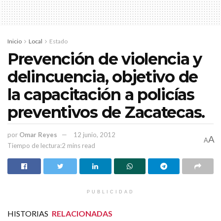
Inicio
Local
Estado
Prevención de violencia y
delincuencia, objetivo de
la capacitación a policías
preventivos de Zacatecas.
por
Omar Reyes
12 junio, 2012
A
A
Tiempo de lectura:2 mins read
PUBLICIDAD
HISTORIAS
RELACIONADAS