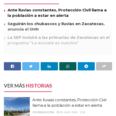
Ante lluvias constantes, Protección Civil llama a
la población a estar en alerta
Seguirán los chubascos y lluvias en Zacatecas,
anuncia el SMN
La SEP incluirá a las primarias de Zacatecas en el
programa “La escuela es nuestra”
Las unidades incendiadas corresponden a una camioneta del
PRI, una Ford Ranger, color blanco, con publicidad del
candidato Enrique Peña Nieto, el cual se registró en la calle
del Progreso, muy cerca de las instalaciones del Comité
Directivo Estatal.
VER MÁS
HISTORIAS
La segunda unidad es un Tsuru, con publicidad del PAN,
misma que estaba estacionada en la calle Rayón en el primer
Ante lluvias constantes, Protección Civil
cuadro de la capital zacatecana.
llama a la población a estar en alerta
Al respectó el coordinador operativo de la Policía Preventiva
POR
REDACCIÓN
20 JULIO, 2026
0