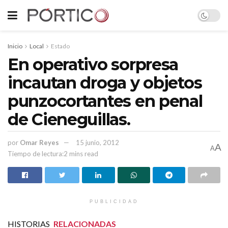
Inicio
Local
Estado
En operativo sorpresa
incautan droga y objetos
punzocortantes en penal
de Cieneguillas.
por
Omar Reyes
15 junio, 2012
A
A
Tiempo de lectura:2 mins read
PUBLICIDAD
HISTORIAS
RELACIONADAS