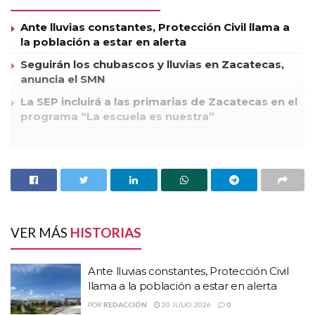
Ante lluvias constantes, Protección Civil llama a
la población a estar en alerta
Seguirán los chubascos y lluvias en Zacatecas,
anuncia el SMN
La SEP incluirá a las primarias de Zacatecas en el
programa “La escuela es nuestra”
Hoy por la mañana, alrededor de las 8:00 horas, la policía
estatal en coordinación con elementos de la onceava zona
militar y la policía federal realizaron un operativo sorpresa al
interior del penal de Cieneguillas, cuyo resultado fue la
incautación de:
VER MÁS
HISTORIAS
· Mil 452 dosis de marihuana.
· 59 dosis de cocaína.
Ante lluvias constantes, Protección Civil
· Tres equipos de radiocomunicación.
llama a la población a estar en alerta
· Tres bolsas con 250 gramos de marihuana cada una.
POR
REDACCIÓN
20 JULIO, 2026
0