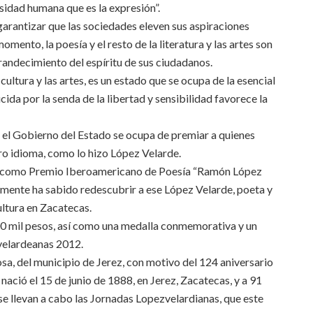
esidad humana que es la expresión”.
garantizar que las sociedades eleven sus aspiraciones
mento, la poesía y el resto de la literatura y las artes son
randecimiento del espíritu de sus ciudadanos.
cultura y las artes, es un estado que se ocupa de la esencial
ida por la senda de la libertad y sensibilidad favorece la
 el Gobierno del Estado se ocupa de premiar a quienes
tro idioma, como lo hizo López Velarde.
s como Premio Iberoamericano de Poesía “Ramón López
amente ha sabido redescubrir a ese López Velarde, poeta y
ultura en Zacatecas.
0 mil pesos, así como una medalla conmemorativa y un
velardeanas 2012.
osa, del municipio de Jerez, con motivo del 124 aniversario
nació el 15 de junio de 1888, en Jerez, Zacatecas, y a 91
 se llevan a cabo las Jornadas Lopezvelardianas, que este