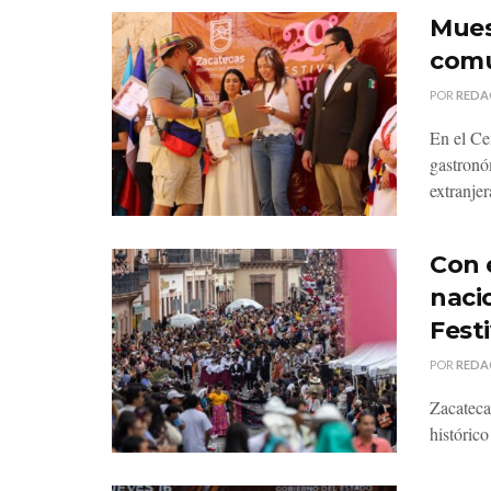
Mues
comu
POR
REDA
En el Ce
gastronó
extranjer
Con 
nacio
Festi
POR
REDA
Zacateca
histórico