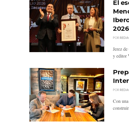
El es
Mend
Iber
2026
POR
REDA
Jerez de 
y editor
Prepa
Inte
POR
REDA
Con una 
construir