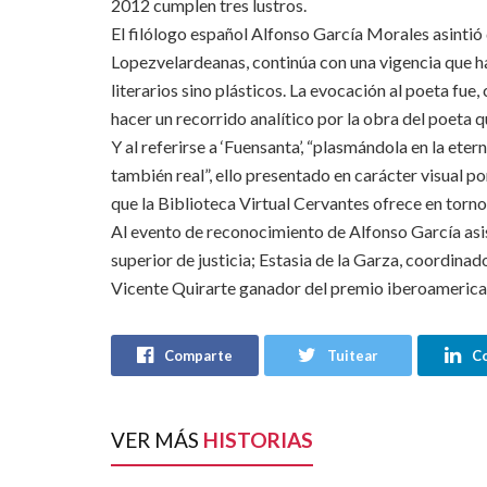
2012 cumplen tres lustros.
El filólogo español Alfonso García Morales asintió 
Lopezvelardeanas, continúa con una vigencia que ha
literarios sino plásticos. La evocación al poeta fue,
hacer un recorrido analítico por la obra del poeta q
Y al referirse a ‘Fuensanta’, “plasmándola en la e
también real”, ello presentado en carácter visual 
que la Biblioteca Virtual Cervantes ofrece en torno
Al evento de reconocimiento de Alfonso García asis
superior de justicia; Estasia de la Garza, coordinado
Vicente Quirarte ganador del premio iberoamerica
Comparte
Tuitear
C
VER MÁS
HISTORIAS