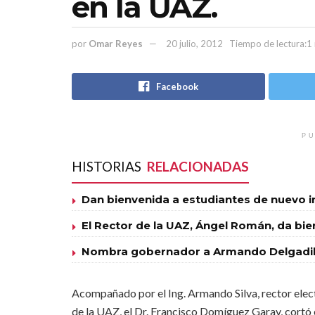
en la UAZ.
por
Omar Reyes
20 julio, 2012
Tiempo de lectura:1
Facebook
PU
HISTORIAS
RELACIONADAS
Dan bienvenida a estudiantes de nuevo 
El Rector de la UAZ, Ángel Román, da bie
Nombra gobernador a Armando Delgadill
Acompañado por el Ing. Armando Silva, rector elec
de la UAZ, el Dr. Francisco Domíguez Garay, cortó 