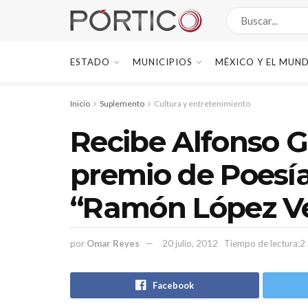
ESTADO
MUNICIPIOS
MÉXICO Y EL MUN
Inicio
Suplemento
Cultura y entretenimiento
Recibe Alfonso G
premio de Poesí
“Ramón López Ve
por
Omar Reyes
20 julio, 2012
Tiempo de lectura:2
Facebook