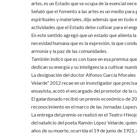
artes, es un Estado que se ocupa de la esencial nec
Señaló que el fomento a las artes es un medio para 
espirituales y materiales, dijo además que en todo mo
actividades que el Estado debe cultivar para el eng
En este sentido agregó que un estado que alienta la 
necesidad humana que es la expresión, la que conduc
armonía y la paz de las comunidades.
También indicó que es con base en esa premisa que
dedican su energía y su inteligencia a cultivar nues
La designación del doctor Alfonso García Morale
Velarde” 2012 recae en un investigador que precis
ensayista, acotó el encargado del promotor de la c
El galardonado recibió un premio económico de 20
reconocimiento en el marco de las Jornadas Lopez
La entrega del premio se realizó en el Teatro Hinoj
del natalicio del poeta Ramón López Velarde, quien 
años de su muerte, ocurrida el 19 de junio de 1921,