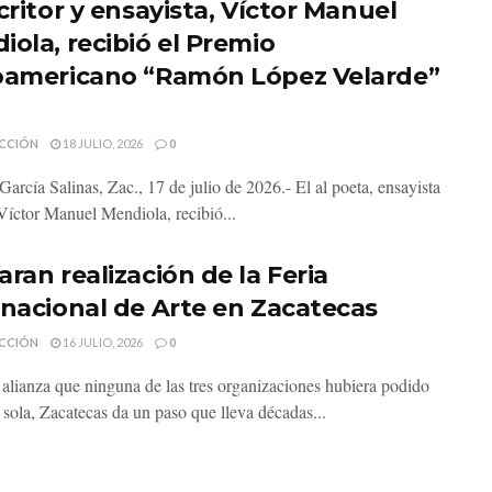
critor y ensayista, Víctor Manuel
iola, recibió el Premio
oamericano “Ramón López Velarde”
CCIÓN
18 JULIO, 2026
0
García Salinas, Zac., 17 de julio de 2026.- El al poeta, ensayista
 Víctor Manuel Mendiola, recibió...
ran realización de la Feria
rnacional de Arte en Zacatecas
CCIÓN
16 JULIO, 2026
0
alianza que ninguna de las tres organizaciones hubiera podido
 sola, Zacatecas da un paso que lleva décadas...