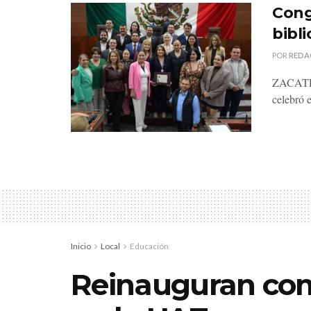
Cong
bibl
POR
REDA
ZACATEC
celebró 
Inicio
Local
Educación
Reinauguran com