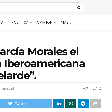
DO
POLÍTICA
OPINIÓN
MÁS…
arcía Morales el
a Iberoamericana
larde”.
0
A
 mins read
A
Twitter