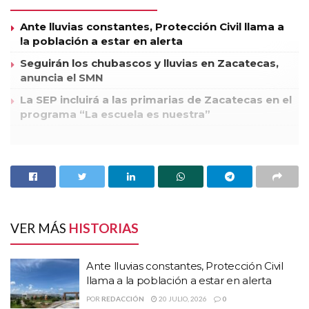
Ante lluvias constantes, Protección Civil llama a
la población a estar en alerta
Seguirán los chubascos y lluvias en Zacatecas,
anuncia el SMN
La SEP incluirá a las primarias de Zacatecas en el
programa “La escuela es nuestra”
Así lo informó José María González Nava, titular de la
Secretaría de Planeación y Desarrollo Regional, quien
aseguró que para lograr tal fin se han realizado diversas
reuniones entre funcionarios del estado para que reciban
orientación y capacitación para conocer los lineamientos
VER MÁS
HISTORIAS
establecidos en la página de TM.
Ante lluvias constantes, Protección Civil
Por ello, González Nava comentó que el propósito de las
llama a la población a estar en alerta
reuniones es obtener información de cada una de las instituciones
POR
REDACCIÓN
20 JULIO, 2026
0
del gobierno estatal y, de esa forma, adecuarla a los lineamientos