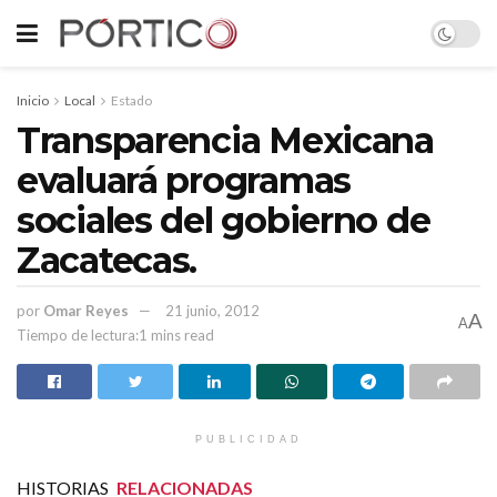
Inicio
Local
Estado
Transparencia Mexicana
evaluará programas
sociales del gobierno de
Zacatecas.
por
Omar Reyes
21 junio, 2012
A
A
Tiempo de lectura:1 mins read
PUBLICIDAD
HISTORIAS
RELACIONADAS