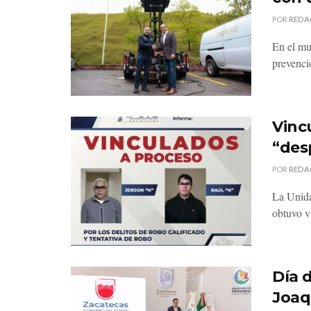
POR
REDA
En el mu
prevenci
Vinc
“des
POR
REDA
La Unida
obtuvo v
Día 
Joaq