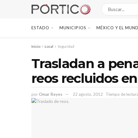
ESTADO
MUNICIPIOS
MÉXICO Y EL MUN
Inicio
Local
Seguridad
Trasladan a pena
reos recluidos en
por
Omar Reyes
22 agosto, 2012
Tiempo de lectura