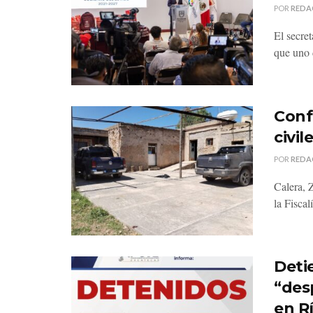
POR
REDA
El secre
que uno d
Conf
civi
POR
REDA
Calera, 
la Fiscal
Deti
“des
en R