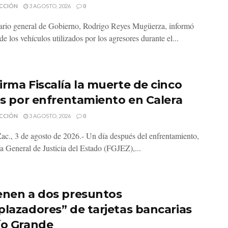
CCIÓN
3 AGOSTO, 2026
0
tario general de Gobierno, Rodrigo Reyes Mugüerza, informó
e los vehículos utilizados por los agresores durante el...
irma Fiscalía la muerte de cinco
les por enfrentamiento en Calera
CCIÓN
3 AGOSTO, 2026
0
Zac., 3 de agosto de 2026.- Un día después del enfrentamiento,
ía General de Justicia del Estado (FGJEZ),...
enen a dos presuntos
plazadores” de tarjetas bancarias
ío Grande