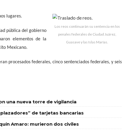
hos lugares.
Los reos continuarán su sentencia en los
idad pública del gobierno
penales federales de Ciudad Juárez,
iparon elementos de la
Guasave y las Islas Marías.
rcito Mexicano.
ran procesados federales, cinco sentenciados federales, y seis
 una nueva torre de vigilancia
plazadores” de tarjetas bancarias
quín Amaro: murieron dos civiles