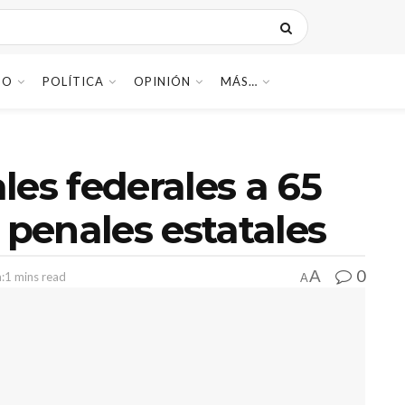
DO
POLÍTICA
OPINIÓN
MÁS…
les federales a 65
 penales estatales
0
A
:1 mins read
A