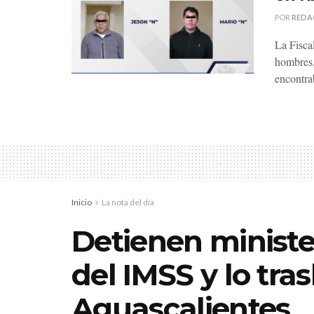
POR
REDA
La Fisca
hombres,
encontra
Inicio
La nota del día
Detienen ministe
del IMSS y lo tra
Aguascalientes