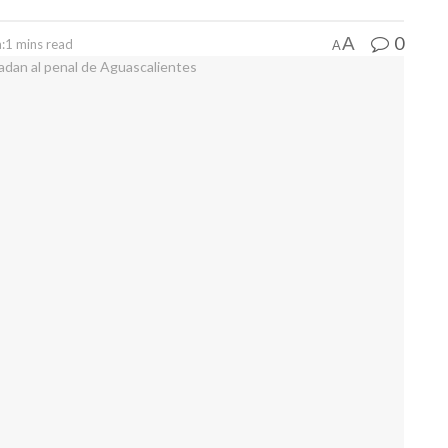
0
A
:1 mins read
A