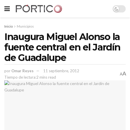
Inicio
Municipios
Inaugura Miguel Alonso la
fuente central en el Jardín
de Guadalupe
por
Omar Reyes
11 septiembre, 2012
A
A
Tiempo de lectura:2 mins read