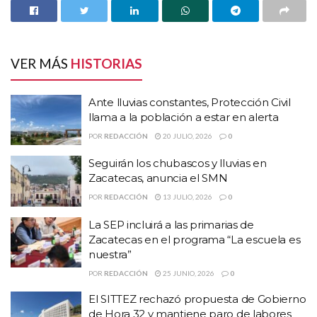
HISTORIAS
RELACIONADAS
Ante lluvias constantes, Protección Civil llama a
la población a estar en alerta
VER MÁS
HISTORIAS
Seguirán los chubascos y lluvias en Zacatecas,
anuncia el SMN
Ante lluvias constantes, Protección Civil
La SEP incluirá a las primarias de Zacatecas en el
llama a la población a estar en alerta
programa “La escuela es nuestra”
POR
REDACCIÓN
20 JULIO, 2026
0
Seguirán los chubascos y lluvias en
El Titular del Departamento de Bomberos de Protección Civil del
Zacatecas, anuncia el SMN
Estado, Antonio Caldera Alanís, dio a conocer que para esta
POR
REDACCIÓN
13 JULIO, 2026
0
temporada invernal se pronostica la presencia de al menos 36
frentes fríos.
La SEP incluirá a las primarias de
Zacatecas en el programa “La escuela es
Señaló que actualmente el número 16 es el que está azotando
nuestra”
Zacatecas ocasionando en las próximas 72 horas, ambiente muy
POR
REDACCIÓN
25 JUNIO, 2026
0
frío por la mañana y noche y durante el día templado.
El SITTEZ rechazó propuesta de Gobierno
de Hora 32 y mantiene paro de labores