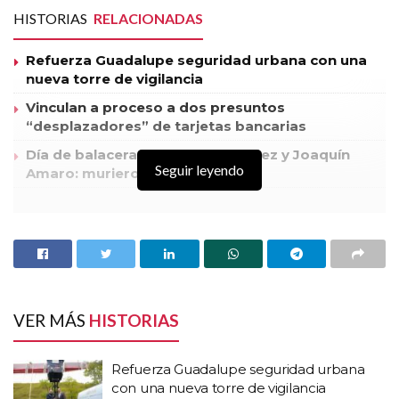
Temas:
El Clima
frío
Lo Mas Destacado
HISTORIAS
RELACIONADAS
Refuerza Guadalupe seguridad urbana con una
nueva torre de vigilancia
Vinculan a proceso a dos presuntos
“desplazadores” de tarjetas bancarias
Día de balaceras y muerte en Jerez y Joaquín
Seguir leyendo
Amaro: murieron dos civiles
El Procurador de Justicia del Estado, Arturo Nahle García, señaló
que tras la reunión que sostuvo el Gobernador Miguel Alonso con
el Consejo Nacional de Seguridad Pública, en Zacatecas se va a
trabajar y a fortalecer los programas de prevención.
VER MÁS
HISTORIAS
Dijo que la prevención está incluida en los seis ejes estratégicos de
seguridad que presento el Presidente Enrique Peña Nieto y en
Refuerza Guadalupe seguridad urbana
Zacatecas es en el que más empeño se le va a poner.
con una nueva torre de vigilancia