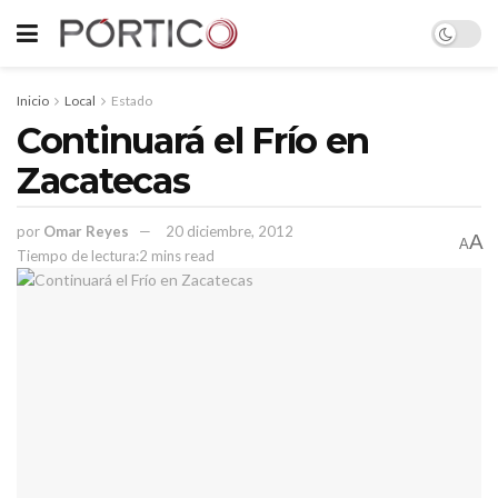
Inicio
Local
Estado
Continuará el Frío en
Zacatecas
por
Omar Reyes
20 diciembre, 2012
A
A
Tiempo de lectura:2 mins read