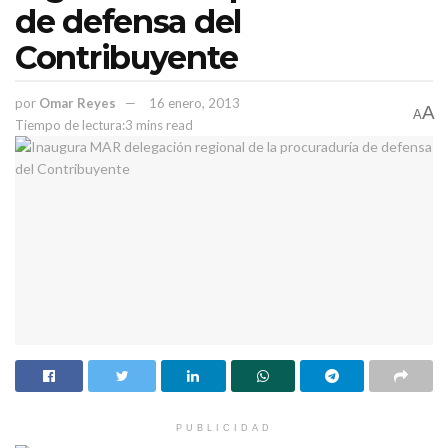
de defensa del
Contribuyente
por
Omar Reyes
16 enero, 2013
A
A
Tiempo de lectura:3 mins read
PUBLICIDAD