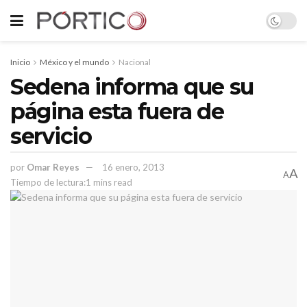
Inicio
México y el mundo
Nacional
Sedena informa que su
página esta fuera de
servicio
por
Omar Reyes
16 enero, 2013
A
A
Tiempo de lectura:1 mins read