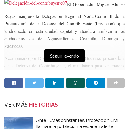
El Gobernador Miguel Alonso
Reyes inauguró la Delegación Regional Norte-Centro II de la
Procuraduría de la Defensa del Contribuyente (Prodecon), que
tendrá sede en esta ciudad capital y atenderá también a los
ciudadanos de de Aguascalientes, Coahuila, Durango y
Zacatecas.
Seguir leyendo
Acompañado por Diana Bernal Ladrón de Guevara, procuradora
de la Defensa del Contribuyente, el mandatario puso en marcha
los trabajos de esta oficina que recibirá las quejas y brindará
información en materia fiscal.
HISTORIAS
RELACIONADAS
VER MÁS
HISTORIAS
Ante lluvias constantes, Protección Civil llama a
la población a estar en alerta
Ante lluvias constantes, Protección Civil
Seguirán los chubascos y lluvias en Zacatecas,
llama a la población a estar en alerta