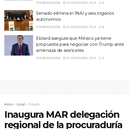
POR
REDACCIÓN
29 NOVIEMBRE, 2024
0
En el portal de la Sedena, los hackers colocaron un video que
Senado elimina el INAI y seis órganos
inicia con un “Manifiesto Zapatista-Anonymous”.
autónomos
Temas:
Lo Mas Destacado
POR
REDACCIÓN
28 NOVIEMBRE, 2024
0
Ebrard asegura que México ya tiene
propuesta para negociar con Trump ante
amenaza de aranceles
POR
REDACCIÓN
28 NOVIEMBRE, 2024
0
Inicio
Local
Estado
Inaugura MAR delegación
regional de la procuraduría