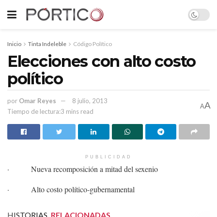
Inicio
Tinta Indeleble
Código Político
Elecciones con alto costo
político
por
Omar Reyes
8 julio, 2013
A
A
Tiempo de lectura:3 mins read
PUBLICIDAD
· Nueva recomposición a mitad del sexenio
· Alto costo político-gubernamental
HISTORIAS
RELACIONADAS