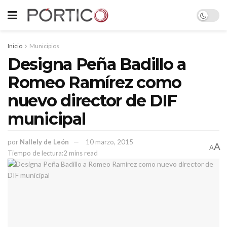
Inicio
Municipios
Designa Peña Badillo a
Romeo Ramírez como
nuevo director de DIF
municipal
por
Nallely de León
10 marzo, 2015
A
A
Tiempo de lectura:2 mins read