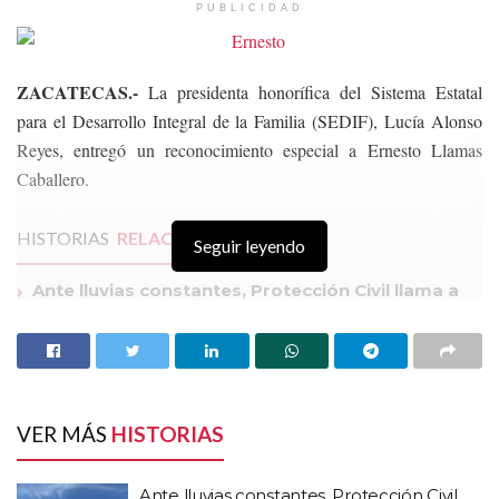
PUBLICIDAD
ZACATECAS.-
La presidenta honorífica del Sistema Estatal
para el Desarrollo Integral de la Familia (SEDIF), Lucía Alonso
Reyes, entregó un reconocimiento especial a Ernesto Llamas
Caballero.
HISTORIAS
RELACIONADAS
Seguir leyendo
Ante lluvias constantes, Protección Civil llama a
la población a estar en alerta
Seguirán los chubascos y lluvias en Zacatecas,
anuncia el SMN
La SEP incluirá a las primarias de Zacatecas en el
VER MÁS
programa “La escuela es nuestra”
HISTORIAS
La distinción al destacado especialista zacatecano obedece a que
Ante lluvias constantes, Protección Civil