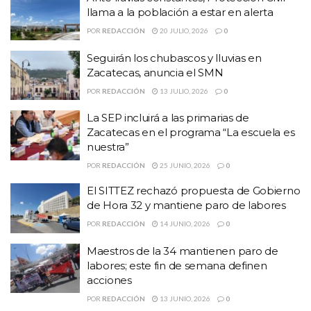
llama a la población a estar en alerta
ha otorgado un gran apoyo a esta instancia de asistencia social,
permanente y gratuita, a través de quienes se encuentran
POR
REDACCIÓN
20 JULIO, 2026
0
albergados en la Casa Hogar para Jóvenes de Zacatecas.
Seguirán los chubascos y lluvias en
Zacatecas, anuncia el SMN
Por ello, y por su actitud solidaria y generosidad, Lucía Alonso
POR
REDACCIÓN
13 JULIO, 2026
0
Reyes le expresó su agradecimiento a nombre del SEDIF así como
de las y los jóvenes quienes han recibido su apoyo.
La SEP incluirá a las primarias de
Zacatecas en el programa “La escuela es
Temas:
2015
lucia alonso reyes
sedif
Zacatecas
nuestra”
POR
REDACCIÓN
25 JUNIO, 2026
0
El SITTEZ rechazó propuesta de Gobierno
de Hora 32 y mantiene paro de labores
POR
REDACCIÓN
14 JUNIO, 2026
0
Maestros de la 34 mantienen paro de
labores; este fin de semana definen
acciones
POR
REDACCIÓN
13 JUNIO, 2026
0