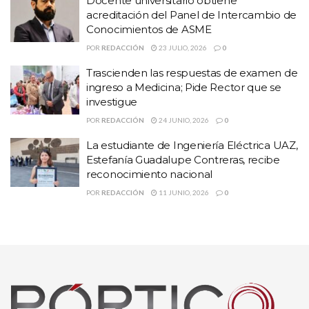
Docente universitario obtiene
acreditación del Panel de Intercambio de
Por su parte la directora de la Unidad Académica, Patricia Lugo
Conocimientos de ASME
Botello señaló que si bien los estudiantes enviaron su pliego
POR
REDACCIÓN
23 JULIO, 2026
0
petitorio, éste no se envió en tiempo y forma, ya que lo entregaron
Trascienden las respuestas de examen de
durante los días inhábiles, además de que se tenía que cumplir con
ingreso a Medicina; Pide Rector que se
el calendario escolar, lo cual se dificultaría si se acude al
investigue
Congreso.
POR
REDACCIÓN
24 JUNIO, 2026
0
La estudiante de Ingeniería Eléctrica UAZ,
Estefanía Guadalupe Contreras, recibe
reconocimiento nacional
POR
REDACCIÓN
11 JUNIO, 2026
0