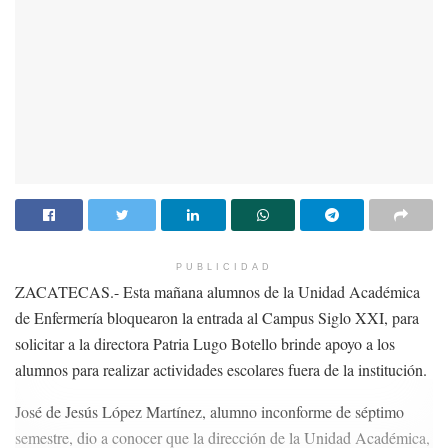
PUBLICIDAD
Sin embargo, aseguró que es necesario educar a la población
ZACATECAS.- Esta mañana alumnos de la Unidad Académica
en el consumo de alcohol, ya que la campaña
de Enfermería bloquearon la entrada al Campus Siglo XXI, para
“Zacatecas, Capital Mundial de la Cerveza” incluye dar un
solicitar a la directora Patria Lugo Botello brinde apoyo a los
énfasis gastronómico al Mercado González Ortega, lo que
alumnos para realizar actividades escolares fuera de la institución.
podría convertirse en un arma de dos filos y hacer del Centro
José de Jesús López Martínez, alumno inconforme de séptimo
Histórico una gran cantina.
semestre, dio a conocer que la dirección de la Unidad Académica,
Medina Padilla enfatizó que es necesario no ser tolerantes