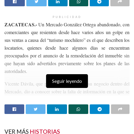
PUBLICIDAD
ZACATECAS.-
Un Mercado González Ortega abandonado, con
comerciantes que resienten desde hace varios años un golpe en
sus ventas a causa del “turismo mochilero” es el que describen los
locatarios, quienes desde hace algunos días se encuentran
preocupados por el anuncio de la remodelación del inmueble sin
que hayan sido advertidos previamente sobre los planes de las
autoridades.
Seguir leyendo
Vicente Dávila, que por 31 años ha tenido su negocio dentro del
Mercado, dio a conocer sobre la falta de información en la que se
encuentran él y demás comerciantes, pues narró que el 24 de
octubre fueron avisados por las autoridades sobre un posible
proyecto y los citaron para una junta el 26 de octubre, la cual
suspendieron.
VER MÁS
HISTORIAS