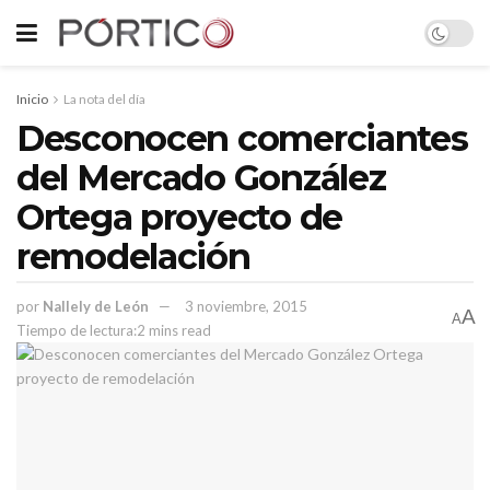
Inicio
La nota del día
Desconocen comerciantes
del Mercado González
Ortega proyecto de
remodelación
por
Nallely de León
3 noviembre, 2015
A
A
Tiempo de lectura:2 mins read