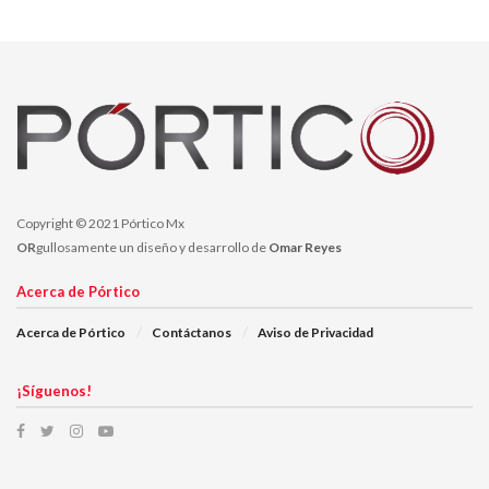
puestos de trabajo a nivel mundial tras un trimestre fiscal
decepcionante, así como la salida de su jefe de operaciones Adam
Bain.
Temas:
Lo Mas Destacado
Copyright © 2021 Pórtico Mx
OR
gullosamente un diseño y desarrollo de
Omar Reyes
Acerca de Pórtico
Acerca de Pórtico
Contáctanos
Aviso de Privacidad
¡Síguenos!