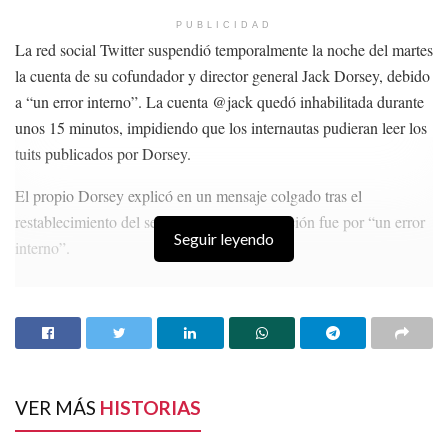
PUBLICIDAD
La red social Twitter suspendió temporalmente la noche del martes
la cuenta de su cofundador y director general Jack Dorsey, debido
a “un error interno”. La cuenta @jack quedó inhabilitada durante
unos 15 minutos, impidiendo que los internautas pudieran leer los
tuits publicados por Dorsey.
El propio Dorsey explicó en un mensaje colgado tras el
restablecimiento del servicio que la interrupción fue por “un error
Seguir leyendo
interno”.
HISTORIAS
RELACIONADAS
“El Jhay Pa” estrella una Cybertruck en
Chapultepec
Tormenta tropical ‘Ileana’ tocará tierra en
VER MÁS
HISTORIAS
México: esta es su trayectoria