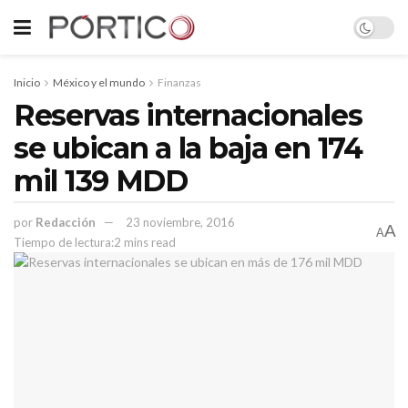
Inicio
México y el mundo
Finanzas
Reservas internacionales
se ubican a la baja en 174
mil 139 MDD
por
Redacción
23 noviembre, 2016
A
A
Tiempo de lectura:2 mins read