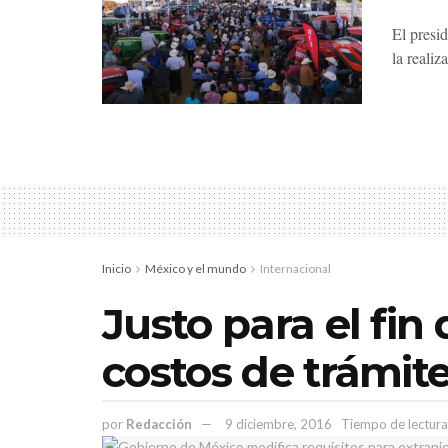
El presi
la realiz
Inicio
México y el mundo
Internacional
Justo para el fi
costos de trámit
por
Redacción
9 diciembre, 2016
Tiempo de lectura