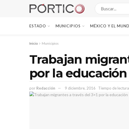
ESTADO
MUNICIPIOS
MÉXICO Y EL MUN
Inicio
Municipios
Trabajan migrant
por la educació
por
Redacción
9 diciembre, 2016
Tiempo de lectura