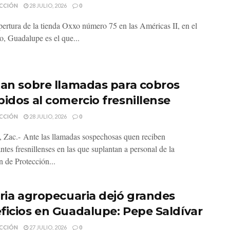
CCIÓN
28 JULIO, 2026
0
pertura de la tienda Oxxo número 75 en las Américas II, en el
o, Guadalupe es el que...
tan sobre llamadas para cobros
bidos al comercio fresnillense
CCIÓN
28 JULIO, 2026
0
o, Zac.- Ante las llamadas sospechosas quen reciben
tes fresnillenses en las que suplantan a personal de la
n de Protección...
eria agropecuaria dejó grandes
ficios en Guadalupe: Pepe Saldívar
CCIÓN
27 JULIO, 2026
0