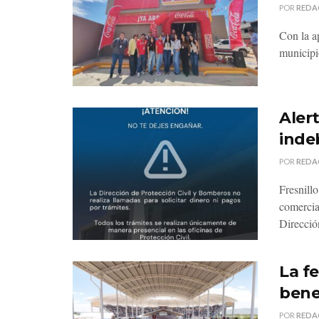
POR
REDA
Con la a
municipi
Aler
inde
POR
REDA
Fresnill
comercian
Direcció
La f
bene
POR
REDA