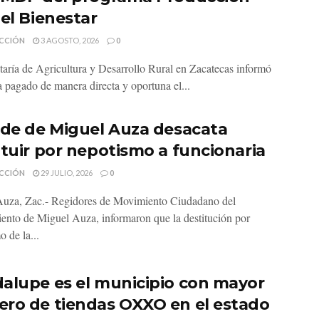
 el Bienestar
CCIÓN
3 AGOSTO, 2026
0
taría de Agricultura y Desarrollo Rural en Zacatecas informó
a pagado de manera directa y oportuna el...
lde de Miguel Auza desacata
ituir por nepotismo a funcionaria
CCIÓN
29 JULIO, 2026
0
uza, Zac.- Regidores de Movimiento Ciudadano del
ento de Miguel Auza, informaron que la destitución por
 de la...
alupe es el municipio con mayor
ro de tiendas OXXO en el estado