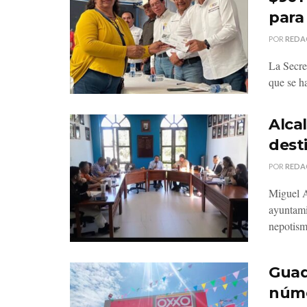
para
POR
REDA
La Secre
que se h
Alca
dest
POR
REDA
Miguel A
ayuntami
nepotismo
Guad
núme