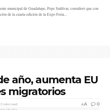
dente municipal de Guadalupe, Pepe Saldívar, consideró que con
ación de la cuarta edición de la Expo Feria...
n de año, aumenta EU
es migratorios
0
A
:1 mins read
A