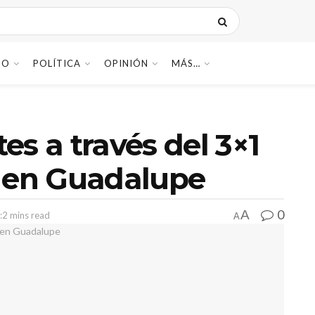
DO
POLÍTICA
OPINIÓN
MÁS…
es a través del 3×1
n en Guadalupe
0
A
:2 mins read
A