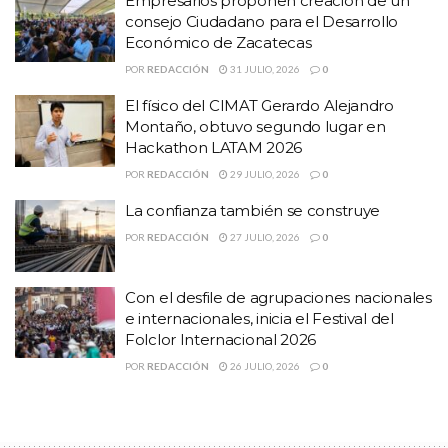
Empresarios proponen creación de un
accessing
JeetCity Casino Login
or exploring the
JeetCity App
,
consejo Ciudadano para el Desarrollo
the platform offers a seamless experience for every player.
Económico de Zacatecas
POR
REDACCIÓN
31 JULIO, 2026
0
HISTORIAS
RELACIONADAS
El físico del CIMAT Gerardo Alejandro
Montaño, obtuvo segundo lugar en
4e2da23da0f1f0fac58f06d5f7824e9bdc2502e8
Hackathon LATAM 2026
68f02c1a34a2e41bf9712cb1
POR
REDACCIÓN
29 JULIO, 2026
0
Empresarios proponen creación de un consejo
Ciudadano para el Desarrollo Económico de
La confianza también se construye
Zacatecas
POR
REDACCIÓN
27 JULIO, 2026
0
El físico del CIMAT Gerardo Alejandro Montaño,
obtuvo segundo lugar en Hackathon LATAM
Con el desfile de agrupaciones nacionales
2026
e internacionales, inicia el Festival del
Folclor Internacional 2026
Exciting Bonuses and Free Spins
POR
REDACCIÓN
26 JULIO, 2026
0
JeetCity Bonuses
Unlock incredible
and enjoy free spins that
elevate your chances of winning big time. Don’t miss out on the