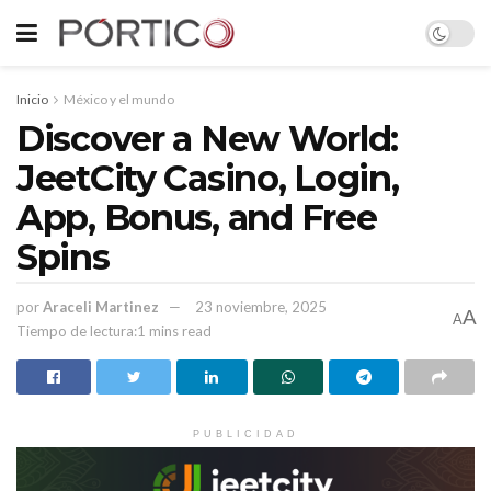
Inicio
México y el mundo
Discover a New World:
JeetCity Casino, Login,
App, Bonus, and Free
Spins
por
Araceli Martinez
23 noviembre, 2025
A
A
Tiempo de lectura:1 mins read
PUBLICIDAD