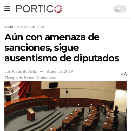
Inicio
Acción legislativa
Aún con amenaza de
sanciones, sigue
ausentismo de diputados
por
Jesús de Ávila
8 agosto, 2019
A
A
Tiempo de lectura:2 mins read