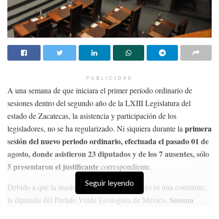
PUBLICIDAD
A una semana de que iniciara el primer período ordinario de
sesiones dentro del segundo año de la LXIII Legislatura del
estado de Zacatecas, la asistencia y participación de los
primera
legisladores, no se ha regularizado. Ni siquiera durante la
sesión del nuevo periodo ordinario, efectuada el pasado 01 de
agosto, donde asistieron 23 diputados y de los 7 ausentes, sólo
5 presentaron el justificante
correspondiente.
Seguir leyendo
Debido a que la inasistencia de los legisladores es una constante,
Susana
la diputada del Partido Verde Ecologista de México,
Rodríguez Márquez, promovió en el periodo de sesiones