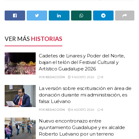
(DIF), son de familias que desean adoptar en un rango de 0 a 3 o
4 años a lo mucho, por ello la necesidad de impartir este taller que
teniendo a la fecha ocho
logró aumentar la edad de adopción,
niños entre edades de 6 a 11 años en convivencia con familias
preadoptivas.
VER MÁS
HISTORIAS
HISTORIAS
RELACIONADAS
Cadetes de Linares y Poder del Norte,
bajan el telón del Festival Cultural y
Cadetes de Linares y Poder del Norte, bajan el
Artístico Guadalupe 2026
telón del Festival Cultural y Artístico Guadalupe
POR
REDACCIÓN
9 AGOSTO, 2026
0
2026
La versión sobre escrituración en área de
La versión sobre escrituración en área de
donación durante mi administración, es
donación durante mi administración, es falsa:
falsa: Luévano
Luévano
POR
REDACCIÓN
8 AGOSTO, 2026
0
Nuevo encontronazo entre ayuntamiento
Guadalupe y ex alcalde Roberto Luévano por un
Nuevo encontronazo entre
terreno
ayuntamiento Guadalupe y ex alcalde
Roberto Luévano por un terreno