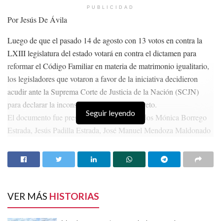
PUBLICIDAD
Por Jesús De Ávila
Luego de que el pasado 14 de agosto con 13 votos en contra la
LXIII legislatura del estado votará en contra el dictamen para
reformar el Código Familiar en materia de matrimonio igualitario,
los legisladores que votaron a favor de la iniciativa decidieron
acudir ante la Suprema Corte de Justicia de la Nación (SCJN)
para declarar la inconstitucionalidad del decreto.
Seguir leyendo
El documento fue presentado por los diputados Mónica Borrego
Estrada, Jesús Padilla Estrada, José Manuel Mendoza Maldonado
y Héctor Adrián Menchaca Medrano.
HISTORIAS
RELACIONADAS
Vuelcan camioneta de la senadora Geovanna
VER MÁS
HISTORIAS
Bañuelos en el que viajaba su equipo de trabajo
Edna López rinde protesta como diputada