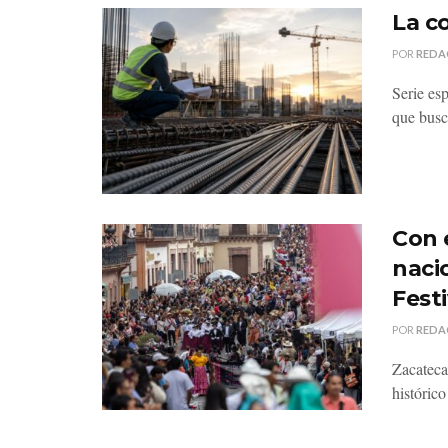
La c
POR
REDA
Serie es
que busc
Con 
nacio
Festi
POR
REDA
Zacateca
histórico