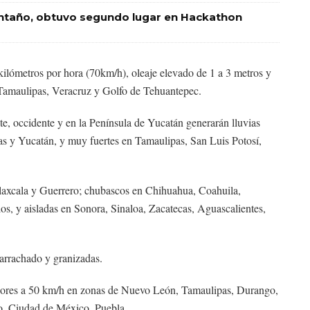
Montaño, obtuvo segundo lugar en Hackathon
 kilómetros por hora (70km/h), oleaje elevado de 1 a 3 metros y
 Tamaulipas, Veracruz y Golfo de Tehuantepec.
ste, occidente y en la Península de Yucatán generarán lluvias
s y Yucatán, y muy fuertes en Tamaulipas, San Luis Potosí,
Tlaxcala y Guerrero; chubascos en Chihuahua, Coahuila,
s, y aisladas en Sonora, Sinaloa, Zacatecas, Aguascalientes,
 arrachado y granizadas.
riores a 50 km/h en zonas de Nuevo León, Tamaulipas, Durango,
o, Ciudad de México, Puebla.