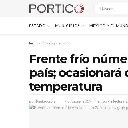
ESTADO
MUNICIPIOS
MÉXICO Y EL MUN
Inicio
México y el mundo
Frente frío númer
país; ocasionará
temperatura
por
Redacción
7 octubre, 2019
Tiempo de lectura:2