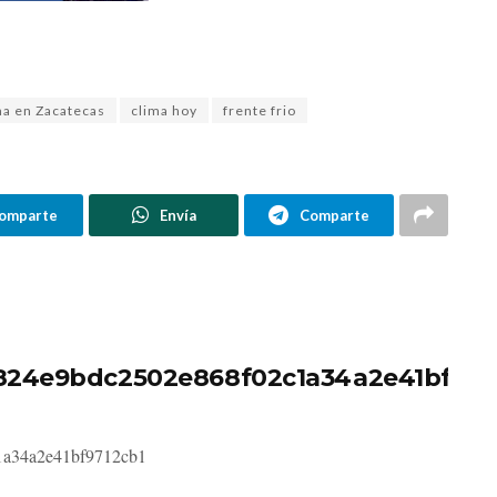
ma en Zacatecas
clima hoy
frente frio
omparte
Envía
Comparte
824e9bdc2502e868f02c1a34a2e41bf971
1a34a2e41bf9712cb1