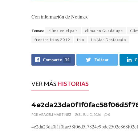
Con información de Notimex
Temas:
clima en el país
clima en Guadalupe
Cli
frentes fríos 2019
frío
Lo Mas Destacado
Comparte
34
Tuitear
C
VER MÁS
HISTORIAS
4e2da23da0f1f0fac58f06d5f7
POR
ARACELI MARTINEZ
31 JULIO, 2026
0
4e2da23da0f1f0fac58f06d5f7824e9bdc2502e868f02c