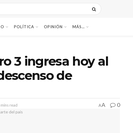
DO
POLÍTICA
OPINIÓN
MÁS…
o 3 ingresa hoy al
 descenso de
0
A
 mins read
A