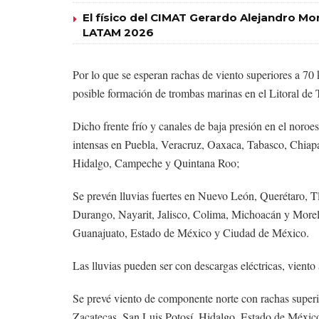
El físico del CIMAT Gerardo Alejandro 
LATAM 2026
Por lo que se esperan rachas de viento superiores a 70
posible formación de trombas marinas en el Litoral de
Dicho frente frío y canales de baja presión en el noroe
intensas en Puebla, Veracruz, Oaxaca, Tabasco, Chiapa
Hidalgo, Campeche y Quintana Roo;
Se prevén lluvias fuertes en Nuevo León, Querétaro, 
Durango, Nayarit, Jalisco, Colima, Michoacán y Morelo
Guanajuato, Estado de México y Ciudad de México.
Las lluvias pueden ser con descargas eléctricas, viento
Se prevé viento de componente norte con rachas supe
Zacatecas, San Luis Potosí, Hidalgo, Estado de Méxic