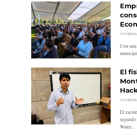
Empr
cons
Econ
POR
REDA
Con una 
municipi
El f
Mont
Hack
POR
REDA
El zacat
segundo
Water...