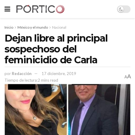
Inicio
México y el mundo
Nacional
Dejan libre al principal
sospechoso del
feminicidio de Carla
por
Redacción
17 diciembre, 2019
A
A
Tiempo de lectura:2 mins read