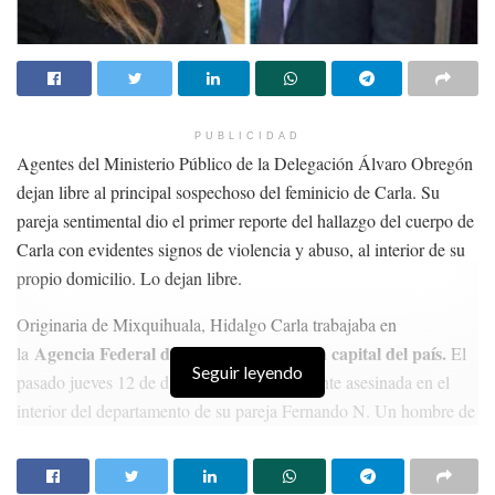
PUBLICIDAD
Agentes del Ministerio Público de la Delegación Álvaro Obregón
dejan libre al principal sospechoso del feminicio de Carla. Su
pareja sentimental dio el primer reporte del hallazgo del cuerpo de
Carla con evidentes signos de violencia y abuso, al interior de su
propio domicilio. Lo dejan libre.
Originaria de Mixquihuala, Hidalgo Carla trabajaba en
Agencia Federal de Aviación Civil en la capital del país.
la
El
Seguir leyendo
pasado jueves 12 de diciembre fue brutalmente asesinada en el
interior del departamento de su pareja Fernando N. Un hombre de
39 años de edad que trabaja para la misma agencia. Fue él mismo
el que dio a conocer a las autoridades el hallazgo del cuerpo de