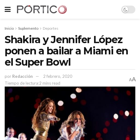
Inicio
Suplemento
Deportes
Shakira y Jennifer López
ponen a bailar a Miami en
el Super Bowl
por
Redacción
2 febrero, 2020
A
A
Tiempo de lectura:2 mins read