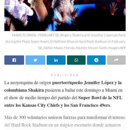
MIAMI, FLORIDA - FEBRUARY 02: Singers Shakira and Jennifer Lopez perform
during the Pepsi Super Bowl LIV Halftime Show at Hard Rock Stadium on February
02, 2020 in Miami, Florida. Maddie Meyer/Getty Images/AFP
PUBLICIDAD
puertorriqueño Jennifer López y la
La neoyorquina de origen
colombiana Shakira
pusieron a bailar este domingo a Miami en
Super Bowl de la NFL
el show de medio tiempo del partido del
entre los Kansas City Chiefs y los San Francisco 49ers
.
Más de 300 voluntarios unieron fuerzas para transformar el terreno
del Hard Rock Stadium en un mágico escenario donde actuaron