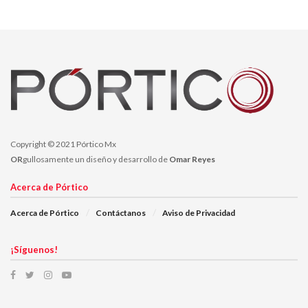
de que se inicie la investigación correspondiente.
Temas:
el pórtico
Lo Mas Destacado
portico mx
portico noticias
portico on line
pórtico online
porticos
Zacatecas
Copyright © 2021 Pórtico Mx
OR
gullosamente un diseño y desarrollo de
Omar Reyes
Acerca de Pórtico
Acerca de Pórtico
Contáctanos
Aviso de Privacidad
¡Síguenos!