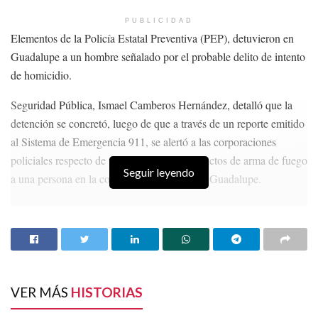
Zacatecas
PUBLICIDAD
Elementos de la Policía Estatal Preventiva (PEP), detuvieron en
Guadalupe a un hombre señalado por el probable delito de intento
de homicidio.
Seguridad Pública, Ismael Camberos Hernández, detalló que la
detención se concretó, luego de que a través de un reporte emitido
al Sistema de Emergencia 911, se alertó a las corporaciones
policiales respecto de una agresión con impactos de arma de fuego
Seguir leyendo
a una persona en la comunidad El Bordo en Guadalupe.
HISTORIAS
RELACIONADAS
Reciben 20 años de prisión por incendio a autos
afuera del Bar Condesa y Bar Burdo
Incineran narcóticos y objetos usados en hechos
VER MÁS
HISTORIAS
delictivos