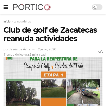
Inicio
La nota del día
Club de golf de Zacatecas
reanuda actividades
por
Jesús de Ávila
2 junio, 2020
A
A
Tiempo de lectura:1 mins read