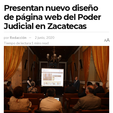
portico on line
pórtico online
porticomx
Presentan nuevo diseño
reapertura de actividaddes
Zacatecas
de página web del Poder
Judicial en Zacatecas
por
Redacción
2 junio, 2020
A
A
Tiempo de lectura:1 mins read