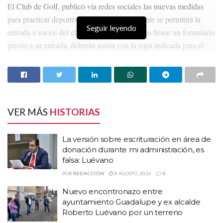
El Club de Golf, publicó vía redes sociales las nuevas medidas
para practicar deportes al aire libre; únicamente se permitirá la
Seguir leyendo
entrada a socios del club, igualmente, deberán llenar un formulario
previo a su entrada, deberán asistir con la ropa indicada para el
e
deporte, ya que los vestuarios estarán cerrados, asimismo, s
restringe el acceso a adultos mayores o en situación de riesgo.
HISTORIAS
RELACIONADAS
VER MÁS
HISTORIAS
La versión sobre escrituración en área de
donación durante mi administración, es falsa:
La versión sobre escrituración en área de
Luévano
donación durante mi administración, es
Nuevo encontronazo entre ayuntamiento
falsa: Luévano
Guadalupe y ex alcalde Roberto Luévano por un
POR
REDACCIÓN
8 AGOSTO, 2026
0
terreno
Nuevo encontronazo entre
Vuelcan camioneta de la senadora Geovanna
ayuntamiento Guadalupe y ex alcalde
Bañuelos en el que viajaba su equipo de trabajo
Roberto Luévano por un terreno