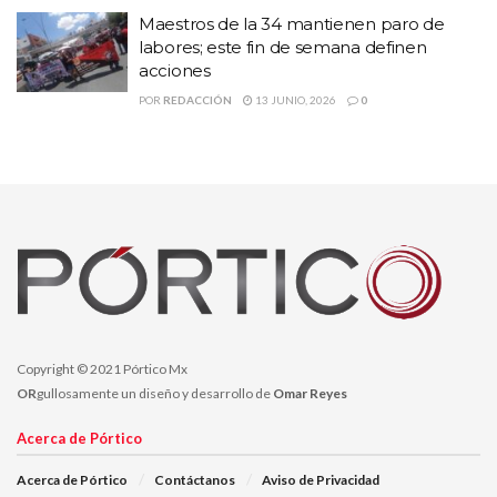
Maestros de la 34 mantienen paro de
Institución ante cualquier duda, inconformidad o sugerencia.
labores; este fin de semana definen
acciones
Por último, invitó a que los zacatecanos visiten la página:
POR
REDACCIÓN
13 JUNIO, 2026
0
www.tsjzac.gob.mx
Temas:
Agenda de Audiencias de todos los Juzgados de Control y los
de Oralidad Mercantil
arturo nahle garcia
Comunicación Social
Magistrado Presidente
Copyright © 2021 Pórtico Mx
OR
gullosamente un diseño y desarrollo de
Omar Reyes
Acerca de Pórtico
Acerca de Pórtico
Contáctanos
Aviso de Privacidad