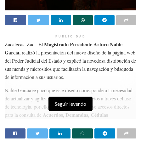
PUBLICIDAD
Magistrado Presidente Arturo Nahle
Zacatecas, Zac.- El
García,
realizó la presentación del nuevo diseño de la página web
del Poder Judicial del Estado y explicó la novedosa distribución de
sus menús y micrositios que facilitarán la navegación y búsqueda
de información a sus usuarios.
Nahle García explicó que este diseño corresponde a la necesidad
de actualizar y agilizar la prestación de servicios a través del uso
Seguir leyendo
de tecnología, por ello, esta plataforma incluye accesos directos
Acuerdos, Demandas, Cédulas
para la consulta de
Profesionales, Pensiones Alimenticias, expedientes en el
Distrito Judicial de la Capital en todas las materias y un
Padrón de Peritos.