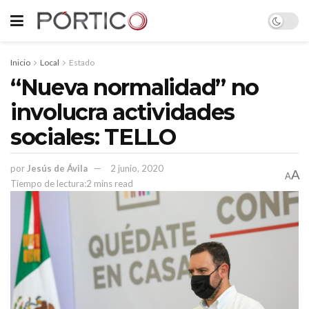
Inicio
Local
Estado
“Nueva normalidad” no
involucra actividades
sociales: TELLO
por
Jesús de Ávila
2 junio, 2020
A
A
Tiempo de lectura:2 mins read