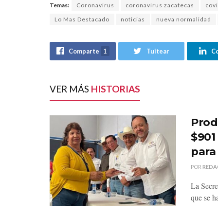
Temas:
Coronavirus
coronavirus zacatecas
cov
Lo Mas Destacado
noticias
nueva normalidad
Comparte
1
Tuitear
C
VER MÁS
HISTORIAS
Prod
$901
para
POR
REDA
La Secre
que se h