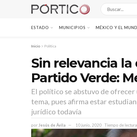
ESTADO
MUNICIPIOS
MÉXICO Y EL MUN
Inicio
Política
Sin relevancia la
Partido Verde: M
El político se abstuvo de ofrecer
tema, pues afirma estar estudia
jurídico todavía
por
Jesús de Ávila
10 junio, 2020
Tiempo de lectura