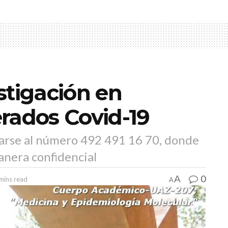
stigación en
rados Covid-19
arse al número 492 491 16 70, donde
anera confidencial
0
A
mins read
A