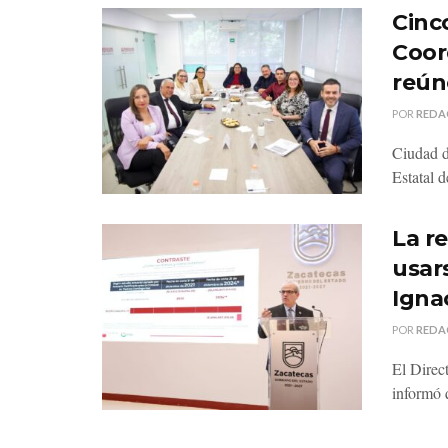
Cinco
Coor
reún
POR
REDA
Ciudad d
Estatal 
La r
usar
Igna
POR
REDA
El Direc
informó q