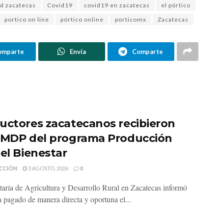
id zacatecas
Covid19
covid19 en zacatecas
el pórtico
portico on line
pórtico online
porticomx
Zacatecas
omparte
Envía
Comparte
uctores zacatecanos recibieron
 MDP del programa Producción
 el Bienestar
CCIÓN
3 AGOSTO, 2026
0
taría de Agricultura y Desarrollo Rural en Zacatecas informó
a pagado de manera directa y oportuna el...