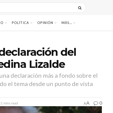
DO
POLÍTICA
OPINIÓN
MÁS…
 declaración del
edina Lizalde
 una declaración más a fondo sobre el
ndo el tema desde un punto de vista
0
A
:1 mins read
A