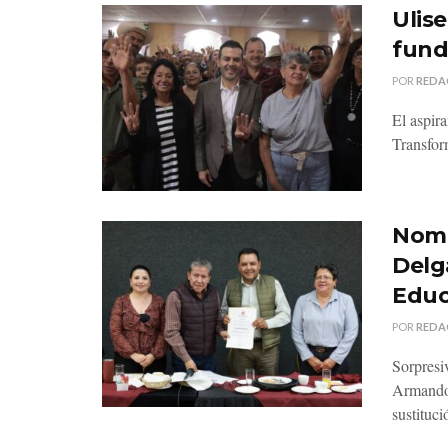
Ulise
fund
POR
REDA
El aspir
Transform
Nomb
Delg
Educ
POR
REDA
Sorpresi
Armando 
sustituci