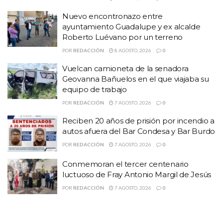
respecto a los 146 mil 837 que se habían acumulado hasta el
domingo.
Nuevo encontronazo entre
ayuntamiento Guadalupe y ex alcalde
Detalló que de los casos confirmados, 20 mil 392 son la
Roberto Luévano por un terreno
pandemia activa
por presentar síntomas en los últimos 14
POR
REDACCIÓN
8 AGOSTO, 2026
0
días.
Vuelcan camioneta de la senadora
Geovanna Bañuelos en el que viajaba su
equipo de trabajo
Temas:
casos de covid en zacatecas
Coronavirus
POR
REDACCIÓN
7 AGOSTO, 2026
0
Coronavirus en México
Covid-19
Covid19
Reciben 20 años de prisión por incendio a
Covid19 zacatecas
fallecimientos por covid zacatecas
autos afuera del Bar Condesa y Bar Burdo
Lo Mas Destacado
zacatecas coronavirus zacatecas
POR
REDACCIÓN
7 AGOSTO, 2026
0
Conmemoran el tercer centenario
luctuoso de Fray Antonio Margil de Jesús
POR
REDACCIÓN
7 AGOSTO, 2026
0