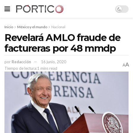
Inicio
México y el mundo
Nacional
Revelará AMLO fraude de
factureras por 48 mmdp
por
Redacción
16 junio, 2020
A
A
Tiempo de lectura:1 mins read