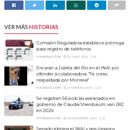
Comisión Reguladora establece prórroga para
registro de teléfonos
Encaran a Julieta del Río en el INAI por ofender a
VER MÁS
HISTORIAS
colaboradora; “Te crees respaldada por
Monreal”
Comisión Reguladora establece prórroga
Se registran 56 policías asesinados en gobierno
para registro de teléfonos
de Claudia Sheinbaum; van 282 en 2024
POR
REDACCIÓN
25 JUNIO, 2026
0
Encaran a Julieta del Río en el INAI por
“Vamos a presentar denuncias
ofender a colaboradora; “Te crees
penales para estos personajes
respaldada por Monreal”
POR
REDACCIÓN
27 FEBRERO, 2025
0
encargados de promover este
Se registran 56 policías asesinados en
sistema de facturación falsa que
gobierno de Claudia Sheinbaum; van 282
en 2024
se extendió, se calcula que se
POR
REDACCIÓN
29 NOVIEMBRE, 2024
0
fugaban alrededor de 300 mil
Senado elimina el INAI y seis órganos