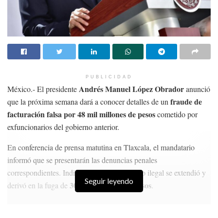
PUBLICIDAD
Andrés Manuel López Obrador
México.- El presidente
anunció
fraude de
que la próxima semana dará a conocer detalles de un
facturación falsa por 48 mil millones de pesos
cometido por
exfuncionarios del gobierno anterior.
En conferencia de prensa matutina en Tlaxcala, el mandatario
informó que se presentarán las denuncias penales
correspondientes. Indicó que este mecanismo ilegal se extendió y
Seguir leyendo
300 mil millones de pesos
derivó en la fuga de
.
HISTORIAS
RELACIONADAS