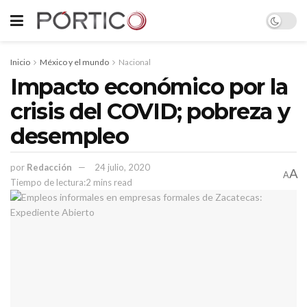
Inicio
México y el mundo
Nacional
Impacto económico por la
crisis del COVID; pobreza y
desempleo
por
Redacción
24 julio, 2020
A
A
Tiempo de lectura:2 mins read