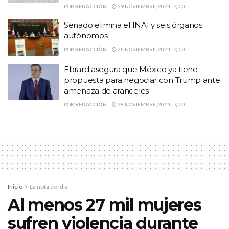
POR
REDACCIÓN
29 NOVIEMBRE, 2024
0
Senado elimina el INAI y seis órganos
autónomos
POR
REDACCIÓN
28 NOVIEMBRE, 2024
0
Ebrard asegura que México ya tiene
propuesta para negociar con Trump ante
amenaza de aranceles
POR
REDACCIÓN
28 NOVIEMBRE, 2024
0
En relación a las afectaciones, el 91.3 por ciento de las empresas
se vio afectada por la diminución de sus ingresos.
Inicio
La nota del día
Al menos 27 mil mujeres
sufren violencia durante