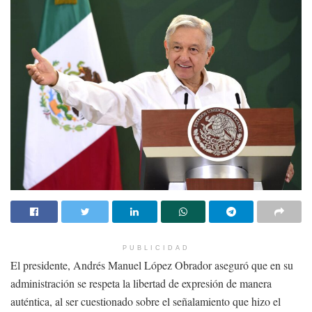
“es difícil que no nos expliquen
por qué nos quieren cambiar de
administración a estas alturas y
por qué abrir una convocatoria si
es que ya se habían otorgado”.
Temas:
Lo Mas Destacado
manifestación en Zacatecas
Orquesta de Cámara y Coro de Zacatecas
Orquestas de Zacatecas
PUBLICIDAD
El presidente, Andrés Manuel López Obrador aseguró que en su
administración se respeta la libertad de expresión de manera
auténtica, al ser cuestionado sobre el señalamiento que hizo el