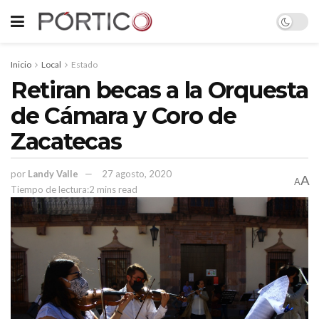
Inicio
Local
Estado
Retiran becas a la Orquesta
de Cámara y Coro de
Zacatecas
por
Landy Valle
27 agosto, 2020
A
A
Tiempo de lectura:2 mins read