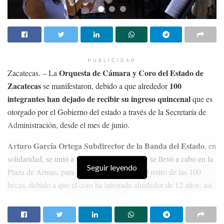
PUBLICIDAD
Orquesta de Cámara y Coro del Estado de
Zacatecas. – La
Zacatecas
100
se manifestaron, debido a que alrededor
integrantes han dejado de recibir su ingreso quincenal
que es
otorgado por el Gobierno del estado a través de la Secretaría de
Administración, desde el mes de junio.
Arturo García Ortega Subdirector de la Banda del Estado
, en
solidaridad, se unió a la protesta pacífica que se llevó a cabo en la
Seguir leyendo
Plaza de Armas, para calificar de “injusto” el retiro de las 100
becas, debido a que el coro ha laborado alrededor de 12 años, así
como la orquesta sietes años con un presupuesto que no es “
ni la
cuarta para de cualquier sinfónica del país”,
por lo que manifestó
se exige respeto a la agrupación.