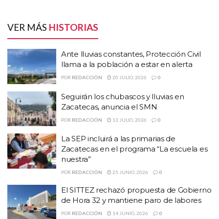
HISTORIAS
RELACIONADAS
VER MÁS
HISTORIAS
Ante lluvias constantes, Protección Civil llama a
Ante lluvias constantes, Protección Civil
la población a estar en alerta
llama a la población a estar en alerta
Seguirán los chubascos y lluvias en Zacatecas,
POR
REDACCIÓN
20 JULIO, 2026
0
anuncia el SMN
Seguirán los chubascos y lluvias en
La SEP incluirá a las primarias de Zacatecas en el
Zacatecas, anuncia el SMN
programa “La escuela es nuestra”
POR
REDACCIÓN
13 JULIO, 2026
0
Refirió que “el gobernador esta
La SEP incluirá a las primarias de
Zacatecas en el programa “La escuela es
engañado fue una confabulación
nuestra”
POR
REDACCIÓN
25 JUNIO, 2026
0
del Licenciado Rentería con la
El SITTEZ rechazó propuesta de Gobierno
ambición desmedida de Alfonzo
de Hora 32 y mantiene paro de labores
Vázquez Sosa, ya que a raíz de la
POR
REDACCIÓN
14 JUNIO, 2026
0