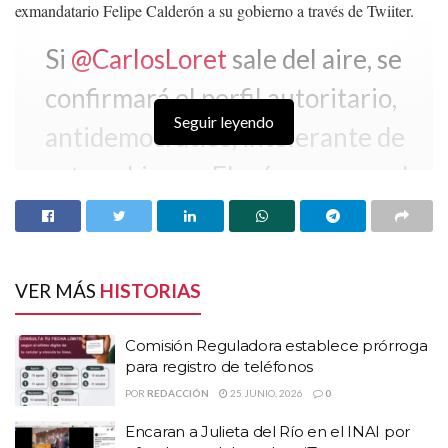
exmandatario Felipe Calderón a su gobierno a través de Twiiter.
Si
@CarlosLoret
sale del aire, se
confirmará el perfil autoritario,
Seguir leyendo
antidemocrático, intolerante de
este gobierno. El más represor de
la libertad en décadas. Se ve que
el video del hermano del
presidente recibiendo en su
VER MÁS
HISTORIAS
nombre millones de pesos los
Comisión Reguladora establece prórroga
tiene furiosos.
#sonPIOres
para registro de teléfonos
POR
REDACCIÓN
25 JUNIO, 2026
0
https://t.co/ag3e6vOkvb
Encaran a Julieta del Río en el INAI por