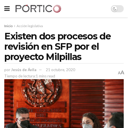
Inicio
Acción legislativa
Existen dos procesos de
revisión en SFP por el
proyecto Milpillas
por
Jesús de Ávila
21 octubre, 2020
A
A
Tiempo de lectura:1 mins read