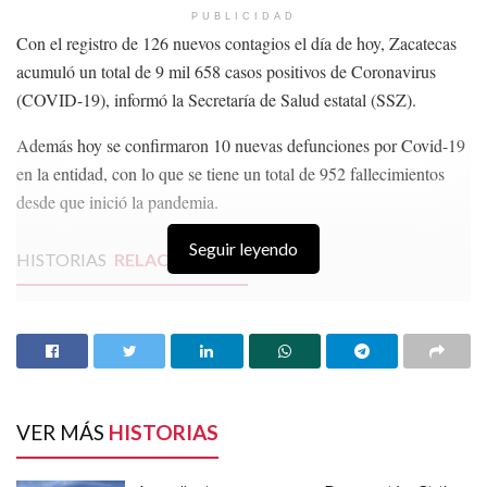
PUBLICIDAD
Con el registro de 126 nuevos contagios el día de hoy, Zacatecas
acumuló un total de 9 mil 658 casos positivos de Coronavirus
(COVID-19), informó la Secretaría de Salud estatal (SSZ).
Además hoy se confirmaron 10 nuevas defunciones por Covid-19
en la entidad, con lo que se tiene un total de 952 fallecimientos
desde que inició la pandemia.
Seguir leyendo
HISTORIAS
RELACIONADAS
Ante lluvias constantes, Protección Civil llama a
la población a estar en alerta
Seguirán los chubascos y lluvias en Zacatecas,
anuncia el SMN
La SEP incluirá a las primarias de Zacatecas en el
VER MÁS
HISTORIAS
programa “La escuela es nuestra”