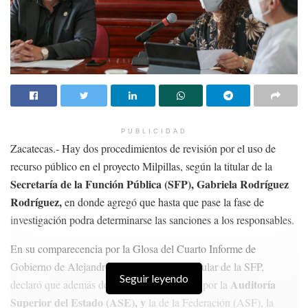
PUBLICIDAD
Zacatecas.- Hay dos procedimientos de revisión por el uso de
recurso público en el proyecto Milpillas, según la titular de la
Secretaría de la Función Pública (SFP), Gabriela Rodríguez
Rodríguez,
en donde agregó que hasta que pase la fase de
investigación podra determinarse las sanciones a los responsables.
En su comparecencia por la Glosa del Cuarto Informe de
Gobierno de Alejandro Tello Cristerna, la titular de la SFP,
Seguir leyendo
Auditoría
declaró que además de las auditorías hechas por la
Superior del Estado (ASE), y
la de la Federación (ASF), la